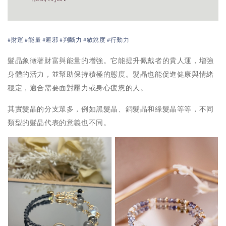
#財運 #能量 #避邪 #判斷力 #敏銳度 #行動力
髮晶象徵著財富與能量的增強。它能提升佩戴者的貴人運，增強
身體的活力，並幫助保持積極的態度。髮晶也能促進健康與情緒
穩定，適合需要面對壓力或身心疲憊的人。
其實髮晶的分支眾多，例如黑髮晶、銅髮晶和綠髮晶等等，不同
類型的髮晶代表的意義也不同。