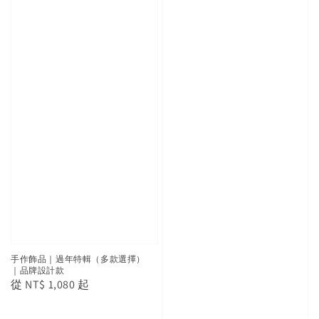
手作飾品｜過年特輯（多款選擇）
｜品牌設計款
Regular
從
NT$ 1,080
起
price