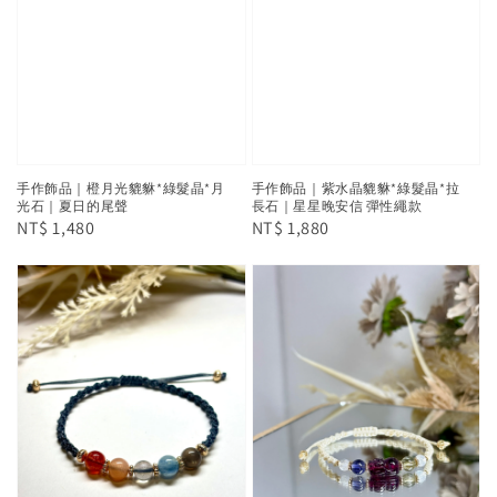
手作飾品｜橙月光貔貅*綠髮晶*月
手作飾品｜紫水晶貔貅*綠髮晶*拉
光石｜夏日的尾聲
長石｜星星晚安信 彈性繩款
Regular
NT$ 1,480
Regular
NT$ 1,880
price
price