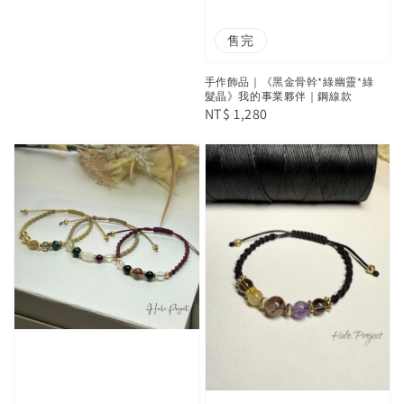
price
售完
手作飾品｜《黑金骨幹*綠幽靈*綠
髮晶》我的事業夥伴｜鋼線款
Regular
NT$ 1,280
price