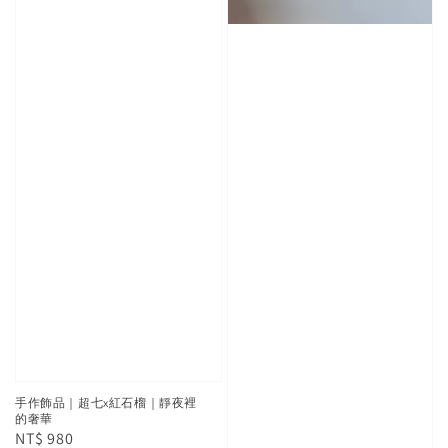
手作飾品｜超七x紅石榴｜靜夜裡
的奢華
Regular
NT$ 980