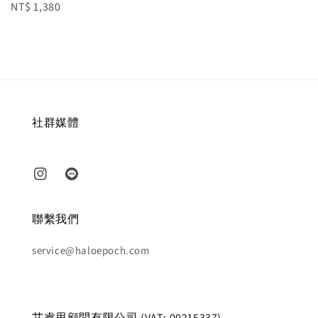
Regular
NT$ 1,380
price
社群媒體
聯繫我們
service@haloepoch.com
艾睿思顧問有限公司 (VAT: 00215337)