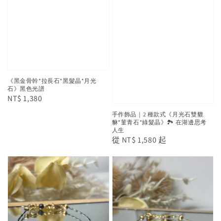
《黑金骨幹*拉長石*黑髮晶*月光
石》黑色光譜
Regular
NT$ 1,380
price
手作飾品｜2 種款式《月光石雙貔
貅*菫青石*綠髮晶》🏞️ 在湖邊思考
人生
Regular
從
NT$ 1,580
起
price