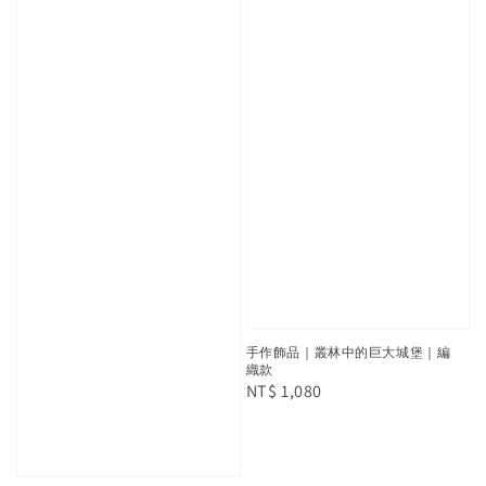
手作飾品｜叢林中的巨大城堡｜編
織款
Regular
NT$ 1,080
price