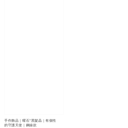
手作飾品｜曜石*黑髮晶｜有個性
的守護天使｜鋼線款