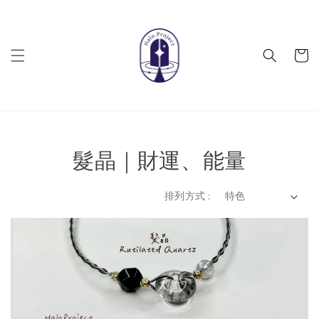
髮晶｜財運、能量
排列方式 :