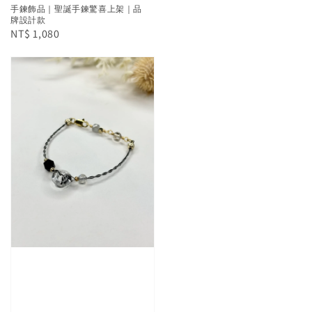
手鍊飾品｜聖誕手鍊驚喜上架｜品
牌設計款
Regular
NT$ 1,080
price