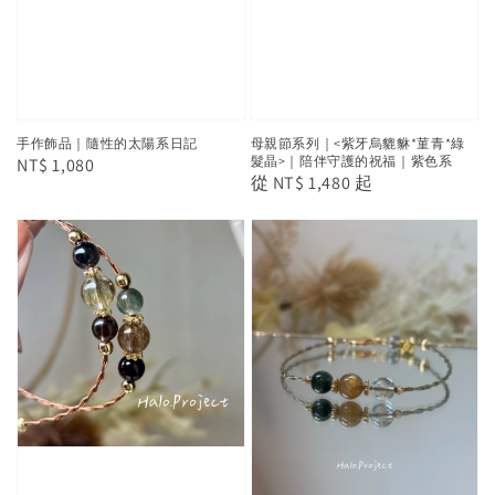
手作飾品｜隨性的太陽系日記
母親節系列｜<紫牙烏貔貅*菫青*綠
髮晶>｜陪伴守護的祝福｜紫色系
Regular
NT$ 1,080
Regular
從
NT$ 1,480
起
price
price