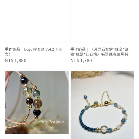
手作飾品｜Logo 聯名款 Vol.2《信
手作飾品｜《月光石貔貅*鈦金*綠
念》
幽*綠髮*紅石榴》祕語藏在蒙馬特
Regular
NT$ 1,880
Regular
NT$ 1,780
price
price