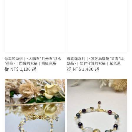
母親節系列｜<太陽石*月光石*鈦金
母親節系列｜<紫牙烏貔貅*菫青*綠
*茶晶>｜閃耀的祝福｜橘紅色系
髮晶>｜陪伴守護的祝福｜紫色系
Regular
從
NT$ 1,180
起
Regular
從
NT$ 1,480
起
price
price