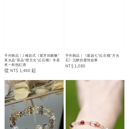
手作飾品｜2 種款式《紫牙烏貔貅*
手作飾品｜《紫超七*紅石榴*月光
黃水晶*茶晶*橙月光*紅石榴》冬夜
石》沉醉的愛情故事
來一杯熱紅酒
Regular
NT$ 1,080
Regular
從
NT$ 1,480
起
price
price