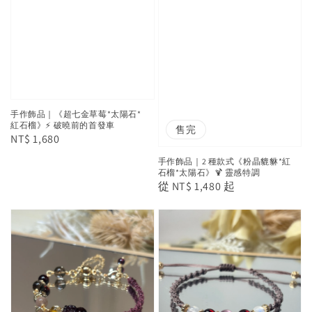
手作飾品｜《超七金草莓*太陽石*
紅石榴》⚡ 破曉前的首發車
售完
Regular
NT$ 1,680
price
手作飾品｜2 種款式《粉晶貔貅*紅
石榴*太陽石》🍹 靈感特調
Regular
從
NT$ 1,480
起
price