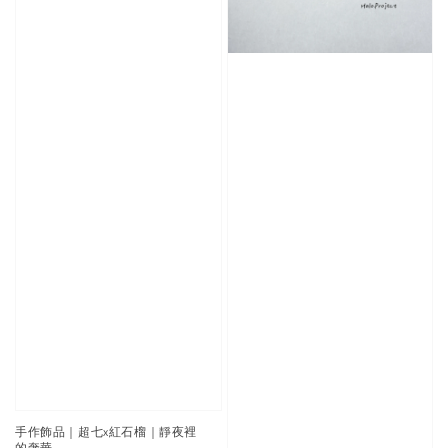
手作飾品｜超七x紅石榴｜靜夜裡
的奢華