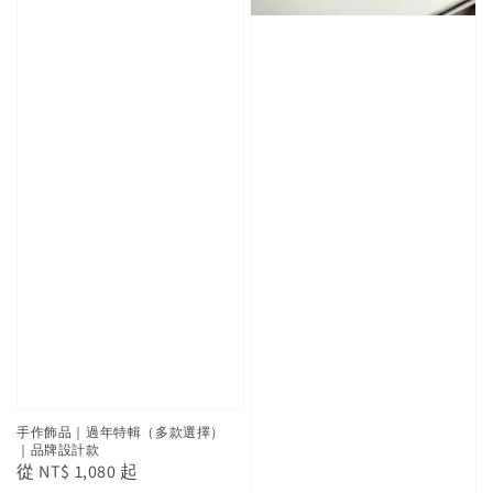
手作飾品｜過年特輯（多款選擇）
｜品牌設計款
Regular
從
NT$ 1,080
起