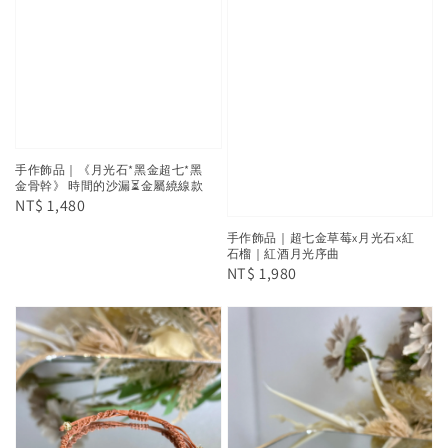
手作飾品｜《月光石*黑金超七*黑
金骨幹》 時間的沙漏⏳金屬繞線款
Regular
NT$ 1,480
price
手作飾品｜超七金草莓x月光石x紅
石榴｜紅酒月光序曲
Regular
NT$ 1,980
price