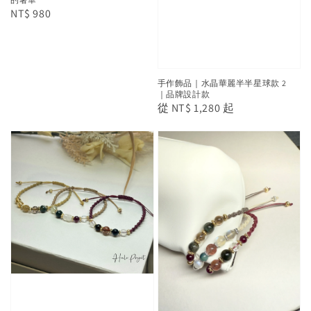
Regular
NT$ 980
price
手作飾品｜水晶華麗半半星球款 2
｜品牌設計款
Regular
從
NT$ 1,280
起
price