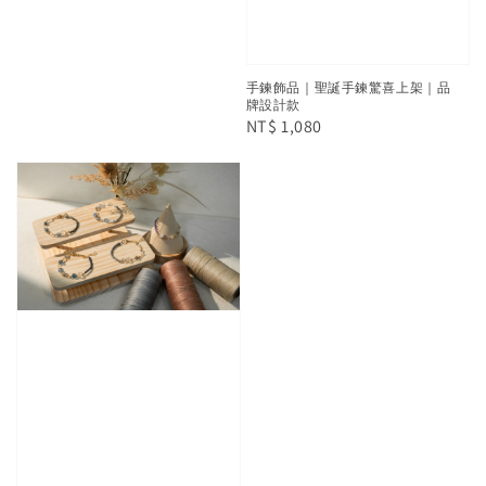
price
手鍊飾品｜聖誕手鍊驚喜上架｜品
牌設計款
Regular
NT$ 1,080
price