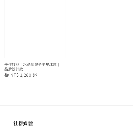
手作飾品｜水晶華麗半半星球款｜
品牌設計款
Regular
從
NT$ 1,280
起
price
社群媒體