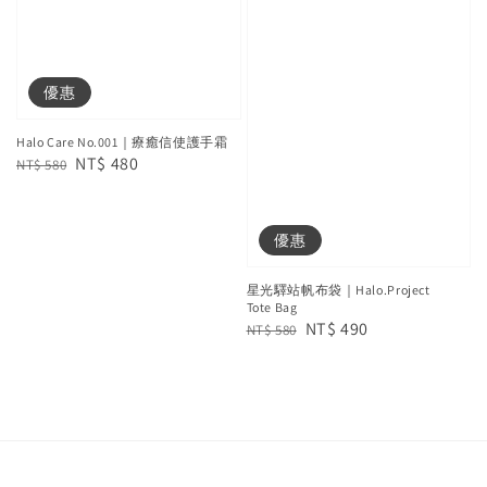
優惠
Halo Care No.001｜療癒信使護手霜
Regular
Sale
NT$ 480
NT$ 580
price
price
優惠
星光驛站帆布袋｜Halo.Project
Tote Bag
Regular
Sale
NT$ 490
NT$ 580
price
price