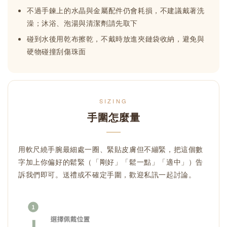
不過手鍊上的水晶與金屬配件仍會耗損，不建議戴著洗
澡；沐浴、泡湯與清潔劑請先取下
碰到水後用乾布擦乾，不戴時放進夾鏈袋收納，避免與
硬物碰撞刮傷珠面
SIZING
手圍怎麼量
用軟尺繞手腕最細處一圈、緊貼皮膚但不繃緊，把這個數
字加上你偏好的鬆緊（「剛好」「鬆一點」「適中」）告
訴我們即可。送禮或不確定手圍，歡迎私訊一起討論。