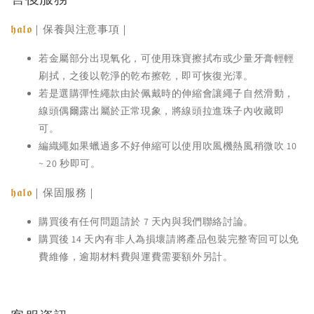
𝖍𝖆𝖑𝖔
｜保養與注意事項｜
若金屬部分出現氧化，可使用珠寶擦拭布或少量牙膏輕輕
刷拭，之後以乾淨的乾布擦乾，即可恢復光澤。
若是選購彈性繩款由於佩戴時的伸縮會讓繩子自然滑動，
線頭偶爾露出屬於正常現象，將線頭拉進珠子內收藏即
可。
編織繩如果蠟過多不好伸縮可以使用吹風機熱風稍微吹 10
~ 20 秒即可。
𝖍𝖆𝖑𝖔
｜保固服務｜
購買後有任何問題請於 7 天內與我們聯絡討論。
購買後 14 天內有非人為損壞請將產品包裝完整寄回可以免
費維修，逾期材料費與運費需要額外另計。