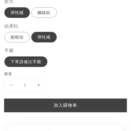
款式
彈性繩
鋼線款
結尾扣
龍蝦扣
彈性繩
手圍
下單請備注手圍
數量
加入購物車