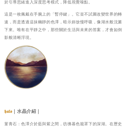
於引導思緒進入深度思考模式，降低視覺噪點。
這是一枚佩戴在手腕上的「暫停鍵」。它並不試圖改變世界的轉
速，而是透過這抹幽靜的色澤，暗示妳放慢呼吸，像湖水般沈澱
下來。唯有在平靜之中，那些關於生活與未來的答案，才會如倒
影般清晰浮現。
｜水晶介紹｜
𝖍𝖆𝖑𝖔
菫青石：色澤介於藍與紫之間，彷彿暮色籠罩下的深湖。在歷史