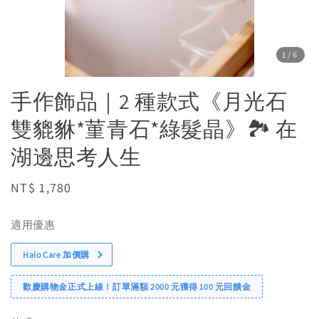
1
/6
手作飾品｜2 種款式《月光石
雙貔貅*菫青石*綠髮晶》🏞️ 在
湖邊思考人生
Regular
NT$ 1,780
price
適用優惠
Halo Care 加價購
歡慶購物金正式上線！訂單滿額 2000 元獲得 100 元回饋金