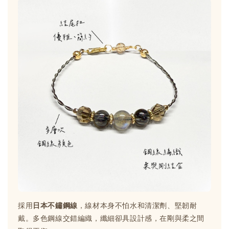
採用
日本不鏽鋼線
，線材本身不怕水和清潔劑、堅韌耐
戴。多色鋼線交錯編織，纖細卻具設計感，在剛與柔之間