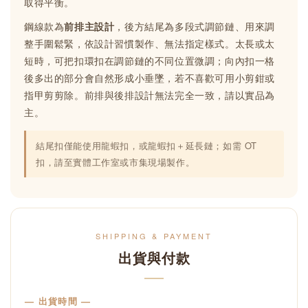
取得平衡。
鋼線款為
前排主設計
，後方結尾為多段式調節鏈、用來調
整手圍鬆緊，依設計習慣製作、無法指定樣式。太長或太
短時，可把扣環扣在調節鏈的不同位置微調；向內扣一格
後多出的部分會自然形成小垂墜，若不喜歡可用小剪鉗或
指甲剪剪除。前排與後排設計無法完全一致，請以實品為
主。
結尾扣僅能使用龍蝦扣，或龍蝦扣＋延長鏈；如需 OT
扣，請至實體工作室或市集現場製作。
SHIPPING & PAYMENT
出貨與付款
— 出貨時間 —