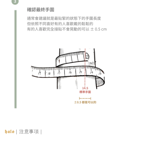
𝖍𝖆𝖑𝖔
｜注意事項｜