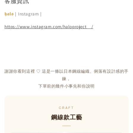
客服資訊
𝖍𝖆𝖑𝖔
｜Instagram｜
https://www.instagram.com/haloproject__/
謝謝你看到這裡 ♡ 這是一條以日本鋼線編織、俐落有設計感的手
鍊，
下單前的幾件小事先和你說明
CRAFT
鋼線款工藝