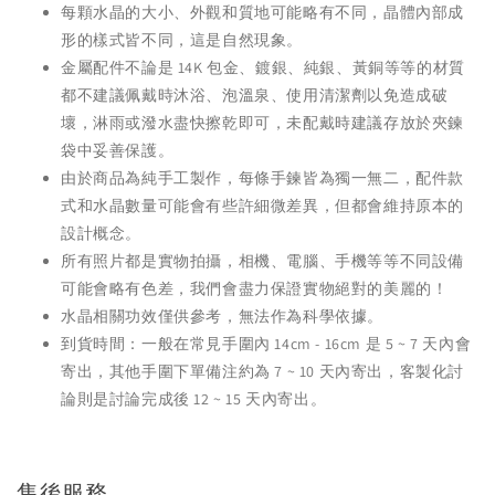
每顆水晶的大小、外觀和質地可能略有不同，晶體內部成
形的樣式皆不同，這是自然現象。
金屬配件不論是 14K 包金、鍍銀、純銀、黃銅等等的材質
都不建議佩戴時沐浴、泡溫泉、使用清潔劑以免造成破
壞，淋雨或潑水盡快擦乾即可，未配戴時建議存放於夾鍊
袋中妥善保護。
由於商品為純手工製作，每條手鍊皆為獨一無二，配件款
式和水晶數量可能會有些許細微差異，但都會維持原本的
設計概念。
所有照片都是實物拍攝，相機、電腦、手機等等不同設備
可能會略有色差，我們會盡力保證實物絕對的美麗的！
水晶相關功效僅供參考，無法作為科學依據。
到貨時間：一般在常見手圍內 14cm - 16cm 是 5 ~ 7 天內會
寄出，其他手圍下單備注約為 7 ~ 10 天內寄出，客製化討
論則是討論完成後 12 ~ 15 天內寄出。
售後服務