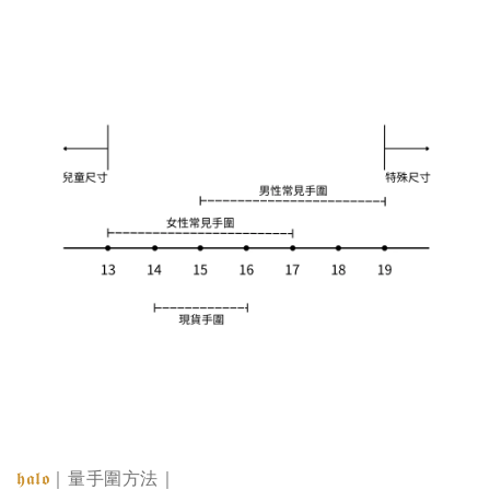
𝖍𝖆𝖑𝖔
｜量手圍方法｜