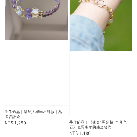
手作飾品｜喵星人半半星球款｜品
牌設計款
Regular
NT$ 1,280
手作飾品｜《鈦金*黑金超七*月光
石》低調奢華的鍊金誓約
price
Regular
NT$ 1,480