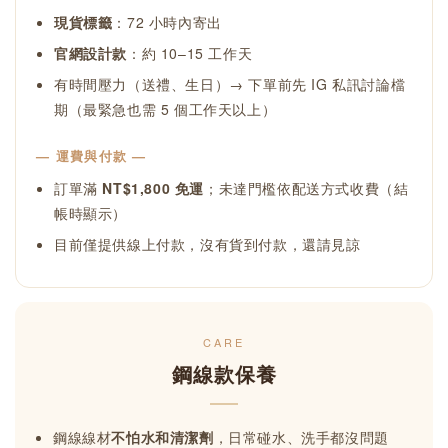
現貨標籤
：72 小時內寄出
官網設計款
：約 10–15 工作天
有時間壓力（送禮、生日）→ 下單前先 IG 私訊討論檔
期（最緊急也需 5 個工作天以上）
— 運費與付款 —
訂單滿
NT$1,800 免運
；未達門檻依配送方式收費（結
帳時顯示）
目前僅提供線上付款，沒有貨到付款，還請見諒
CARE
鋼線款保養
鋼線線材
不怕水和清潔劑
，日常碰水、洗手都沒問題