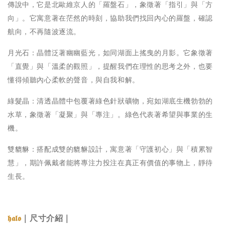
傳說中，它是北歐維京人的「羅盤石」，象徵著「指引」與「方
向」。它寓意著在茫然的時刻，協助我們找回內心的羅盤，確認
航向，不再隨波逐流。
月光石：晶體泛著幽幽藍光，如同湖面上搖曳的月影。它象徵著
「直覺」與「溫柔的觀照」，提醒我們在理性的思考之外，也要
懂得傾聽內心柔軟的聲音，與自我和解。
綠髮晶：清透晶體中包覆著綠色針狀礦物，宛如湖底生機勃勃的
水草，象徵著「凝聚」與「專注」。綠色代表著希望與事業的生
機。
雙貔貅：搭配成雙的貔貅設計，寓意著「守護初心」與「積累智
慧」，期許佩戴者能將專注力投注在真正有價值的事物上，靜待
生長。
｜尺寸介紹｜
𝖍𝖆𝖑𝖔