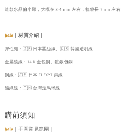
這款水晶偏小顆，大概在 3-4 mm 左右，貔貅長 7mm 左右
｜材質介紹｜
𝖍𝖆𝖑𝖔
彈性繩：🇯🇵 日本蠶絲線、🇰🇷 韓國透明線
金屬繞線：14 K 金包銅、鍍銀包銅
鋼線：🇯🇵 日本 FLEXY7 鋼線
編織線：🇹🇼 台灣走馬蠟線
購前須知
｜手圍常見範圍｜
𝖍𝖆𝖑𝖔