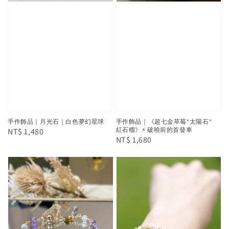
手作飾品｜月光石｜白色夢幻星球
手作飾品｜《超七金草莓*太陽石*
紅石榴》⚡ 破曉前的首發車
Regular
NT$ 1,480
Regular
NT$ 1,680
price
price