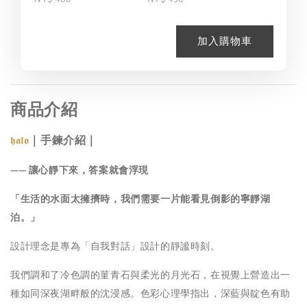
加入購物車
商品介紹
｜手鍊介紹｜
𝖍𝖆𝖑𝖔
—— 讓心靜下來，答案就會浮現
「生活的水面太擁擠時，我們需要一片能看見倒影的寧靜湖
泊。」
設計理念是專為「自我對話」設計的靜謐時刻。
我們調和了冷色調的菫青石與柔光的月光石，在視覺上營造出一
種如同深夜湖畔般的沈浸感。色彩心理學指出，深藍與靛色有助