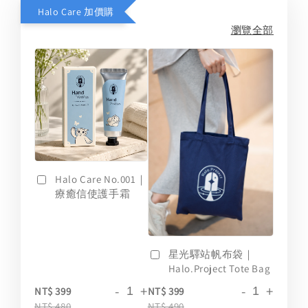
Halo Care 加價購
瀏覽全部
Halo Care No.001｜
療癒信使護手霜
星光驛站帆布袋｜
Halo.Project Tote Bag
-
+
-
+
NT$ 399
NT$ 399
NT$ 480
NT$ 490