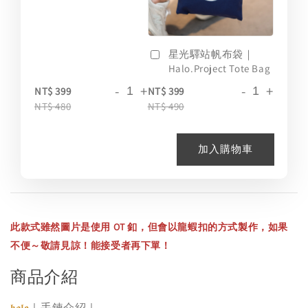
星光驛站帆布袋｜
Halo.Project Tote Bag
-
+
-
+
NT$ 399
NT$ 399
NT$ 480
NT$ 490
加入購物車
此款式雖然圖片是使用 OT 釦，但會以龍蝦扣的方式製作，如果
不便～敬請見諒！能接受者再下單！
商品介紹
｜手鍊介紹｜
𝖍𝖆𝖑𝖔