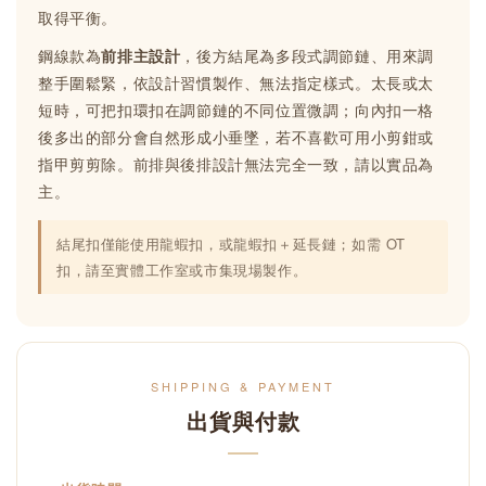
取得平衡。
鋼線款為
前排主設計
，後方結尾為多段式調節鏈、用來調
整手圍鬆緊，依設計習慣製作、無法指定樣式。太長或太
短時，可把扣環扣在調節鏈的不同位置微調；向內扣一格
後多出的部分會自然形成小垂墜，若不喜歡可用小剪鉗或
指甲剪剪除。前排與後排設計無法完全一致，請以實品為
主。
結尾扣僅能使用龍蝦扣，或龍蝦扣＋延長鏈；如需 OT
扣，請至實體工作室或市集現場製作。
SHIPPING & PAYMENT
出貨與付款