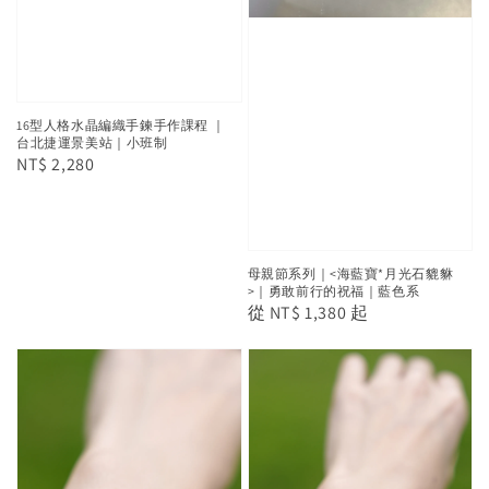
16型人格水晶編織手鍊手作課程 ｜
台北捷運景美站｜小班制
Regular
NT$ 2,280
price
母親節系列｜<海藍寶*月光石貔貅
>｜勇敢前行的祝福｜藍色系
Regular
從
NT$ 1,380
起
price