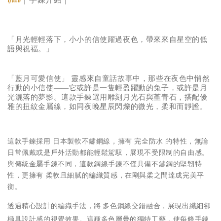
「月光輕輕落下，小小的信使躍過夜色，帶來來自星空的低
語與祝福。」
「藍月可愛信使」 靈感來自童話故事中，那些在夜色中悄然
行動的小信使——它或許是一隻輕盈躍動的兔子，或許是月
光灑落的夢影。這款手鍊選用雕刻月光石與堇青石，搭配優
雅的扭紋金屬線，如同夜晚星辰閃爍的微光，柔和而靜謐。
這款手鍊採用 日本製軟不鏽鋼線，擁有 完全防水 的特性，無論
日常佩戴或是戶外活動都能輕鬆駕馭，展現不受限制的自由感。
與傳統金屬手鍊不同，這款鋼線手鍊不僅具備不鏽鋼的堅韌特
性，更擁有 柔軟且細膩的編織質感，在剛與柔之間達成完美平
衡。
透過精心設計的編織手法，將 多色鋼線交錯融合，展現出纖細卻
極具設計感的視覺效果。這種多色層疊的獨特工藝，使每條手鍊