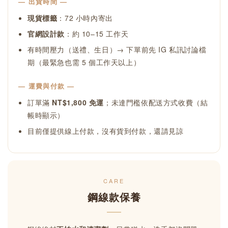
— 出貨時間 —
現貨標籤
：72 小時內寄出
官網設計款
：約 10–15 工作天
有時間壓力（送禮、生日）→ 下單前先 IG 私訊討論檔
期（最緊急也需 5 個工作天以上）
— 運費與付款 —
訂單滿
NT$1,800 免運
；未達門檻依配送方式收費（結
帳時顯示）
目前僅提供線上付款，沒有貨到付款，還請見諒
CARE
鋼線款保養