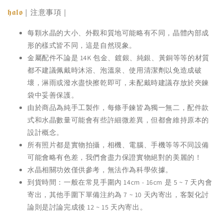
𝖍𝖆𝖑𝖔
｜注意事項｜
每顆水晶的大小、外觀和質地可能略有不同，晶體內部成
形的樣式皆不同，這是自然現象。
金屬配件不論是 14K 包金、鍍銀、純銀、黃銅等等的材質
都不建議佩戴時沐浴、泡溫泉、使用清潔劑以免造成破
壞，淋雨或潑水盡快擦乾即可，未配戴時建議存放於夾鍊
袋中妥善保護。
由於商品為純手工製作，每條手鍊皆為獨一無二，配件款
式和水晶數量可能會有些許細微差異，但都會維持原本的
設計概念。
所有照片都是實物拍攝，相機、電腦、手機等等不同設備
可能會略有色差，我們會盡力保證實物絕對的美麗的！
水晶相關功效僅供參考，無法作為科學依據。
到貨時間：一般在常見手圍內 14cm - 16cm 是 5 ~ 7 天內會
寄出，其他手圍下單備注約為 7 ~ 10 天內寄出，客製化討
論則是討論完成後 12 ~ 15 天內寄出。