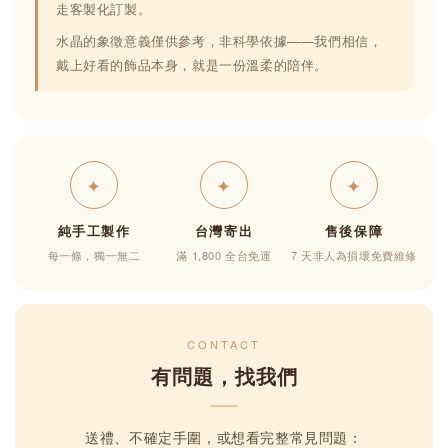
走客製化訂製。
水晶的象徵意義僅供參考，非科學依據——我們相信，
戴上好看的飾品本身，就是一份溫柔的陪伴。
✦
✦
✦
純手工製作
台灣寄出
售後保障
每一條，獨一無二
滿 1,800 全台免運
7 天非人為損壞免費維修
CONTACT
有問題，找我們
送禮、不確定手圍，或想看完整常見問題：