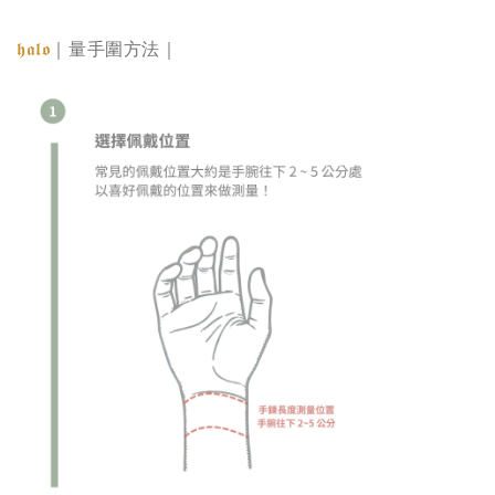
𝖍𝖆𝖑𝖔
｜量手圍方法｜