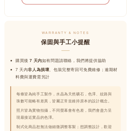
WARRANTY & NOTES
保固與手工小提醒
購買後
7 天內
如有問題請聯絡，我們將提供協助
7 天內
非人為損壞
、包裝完整寄回可免費維修；逾期材
料費與運費需另計
每條皆為純手工製作，水晶為天然礦石，色澤、紋路與
珠數可能略有差異，皆屬正常並維持原本的設計概念。
照片皆為實物拍攝，不同螢幕會有色差，我們會盡力呈
現最接近實品的色澤。
制式化商品恕無法做細微調整客製；想調整設計，歡迎