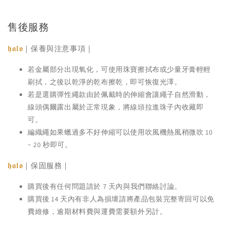
售後服務
𝖍𝖆𝖑𝖔
｜保養與注意事項｜
若金屬部分出現氧化，可使用珠寶擦拭布或少量牙膏輕輕
刷拭，之後以乾淨的乾布擦乾，即可恢復光澤。
若是選購彈性繩款由於佩戴時的伸縮會讓繩子自然滑動，
線頭偶爾露出屬於正常現象，將線頭拉進珠子內收藏即
可。
編織繩如果蠟過多不好伸縮可以使用吹風機熱風稍微吹 10
~ 20 秒即可。
𝖍𝖆𝖑𝖔
｜保固服務｜
購買後有任何問題請於 7 天內與我們聯絡討論。
購買後 14 天內有非人為損壞請將產品包裝完整寄回可以免
費維修，逾期材料費與運費需要額外另計。