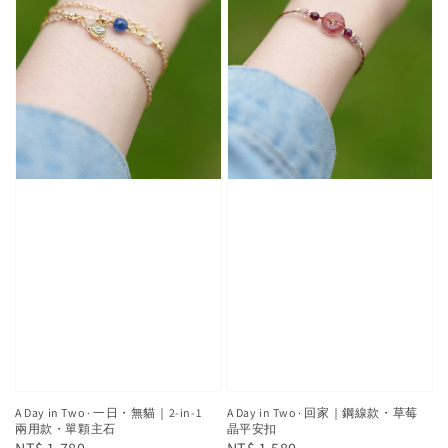
A Day in Two · 一日・無貓｜2-in-1
A Day in Two · 回家｜鋼線款・草莓
兩用款・單顆主石
晶平安扣