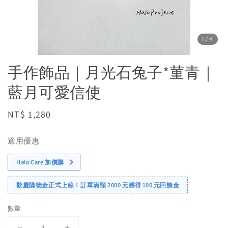
1
/4
手作飾品｜月光石兔子*菫青｜
藍月可愛信使
Regular
NT$ 1,280
price
適用優惠
Halo Care 加價購
歡慶購物金正式上線！訂單滿額 2000 元獲得 100 元回饋金
數量