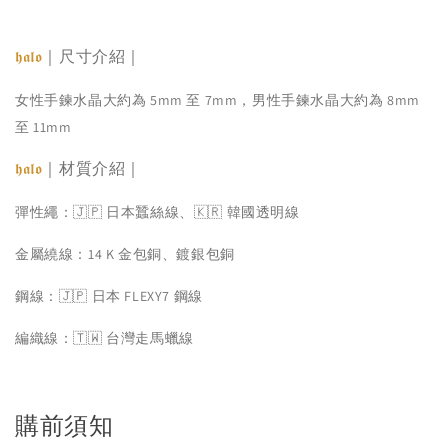
｜尺寸介紹｜
𝖍𝖆𝖑𝖔
女性手鍊水晶大約為 5mm 至 7mm，男性手鍊水晶大約為 8mm
至 11mm
｜材質介紹｜
𝖍𝖆𝖑𝖔
彈性繩：🇯🇵 日本蠶絲線、🇰🇷 韓國透明線
金屬繞線：14 K 金包銅、鍍銀包銅
鋼線：🇯🇵 日本 FLEXY7 鋼線
編織線：🇹🇼 台灣走馬蠟線
購前須知