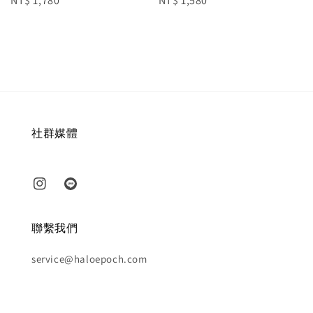
Regular
NT$ 1,780
Regular
NT$ 1,580
price
price
社群媒體
聯繫我們
service@haloepoch.com