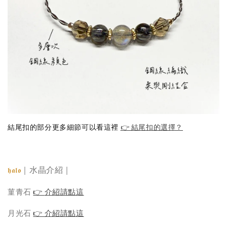
結尾扣的部分更多細節可以看這裡
👉 結尾扣的選擇？
｜水晶介紹｜
𝖍𝖆𝖑𝖔
菫青石
👉
介紹請點這
月光石
👉 介紹請點這