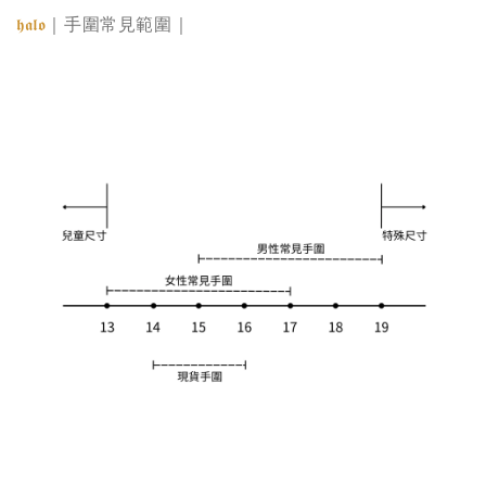
｜手圍常見範圍｜
𝖍𝖆𝖑𝖔