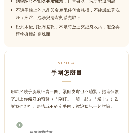
鋼線線材
不怕水和清潔劑
，日常碰水、洗手都沒問題
不過手鍊上的水晶與金屬配件仍會耗損，不建議戴著洗
澡；沐浴、泡湯與清潔劑請先取下
碰到水後用乾布擦乾，不戴時放進夾鏈袋收納，避免與
硬物碰撞刮傷珠面
SIZING
手圍怎麼量
用軟尺繞手腕最細處一圈、緊貼皮膚但不繃緊，把這個數
字加上你偏好的鬆緊（「剛好」「鬆一點」「適中」）告
訴我們即可。送禮或不確定手圍，歡迎私訊一起討論。