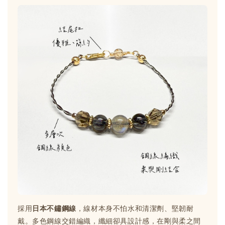
採用
日本不鏽鋼線
，線材本身不怕水和清潔劑、堅韌耐
戴。多色鋼線交錯編織，纖細卻具設計感，在剛與柔之間