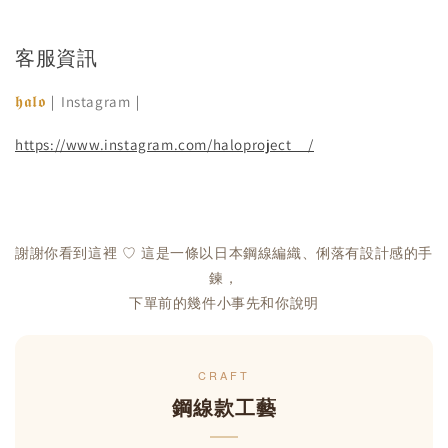
客服資訊
𝖍𝖆𝖑𝖔
｜Instagram｜
https://www.instagram.com/haloproject__/
謝謝你看到這裡 ♡ 這是一條以日本鋼線編織、俐落有設計感的手
鍊，
下單前的幾件小事先和你說明
CRAFT
鋼線款工藝