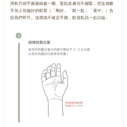
用軟尺繞手腕最細處一圈、緊貼皮膚但不繃緊，把這個數
字加上你偏好的鬆緊（「剛好」「鬆一點」「適中」）告
訴我們即可。送禮或不確定手圍，歡迎私訊一起討論。