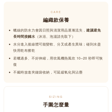
CARE
編織款保養
蠟線的防水力會因日照與清潔用品逐漸流失，
建議避免
長時間接觸水
（沐浴、泡湯請先取下）
水分進入後線體可能變軟、分叉或產生異味；碰到水盡
快用乾布擦乾
若蠟過多、不好伸縮，用吹風機熱風吹 10–20 秒即可恢
復
不戴時放進夾鏈袋收納，可延緩氧化與沾塵
SIZING
手圍怎麼量