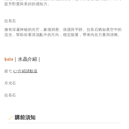
提升對愛與美好的感知力。
拉長石
擁有深邃神秘的光芒，象徵洞察、保護與平靜。拉長石猶如夜空中的
流光，幫助你看清混亂中的方向，穩定能量，帶來內在力量與清晰。
𝖍𝖆𝖑𝖔
｜水晶介紹｜
超七
👉
介紹請點這
月光石
拉長石