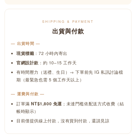
SHIPPING & PAYMENT
出貨與付款
— 出貨時間 —
現貨標籤
：72 小時內寄出
官網設計款
：約 10–15 工作天
有時間壓力（送禮、生日）→ 下單前先 IG 私訊討論檔
期（最緊急也需 5 個工作天以上）
— 運費與付款 —
訂單滿
NT$1,800 免運
；未達門檻依配送方式收費（結
帳時顯示）
目前僅提供線上付款，沒有貨到付款，還請見諒