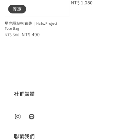
Regular
NT$ 1,080
優惠
price
星光驛站帆布袋｜Halo.Project
Tote Bag
Regular
Sale
NT$ 490
NT$ 580
price
price
社群媒體
聯繫我們