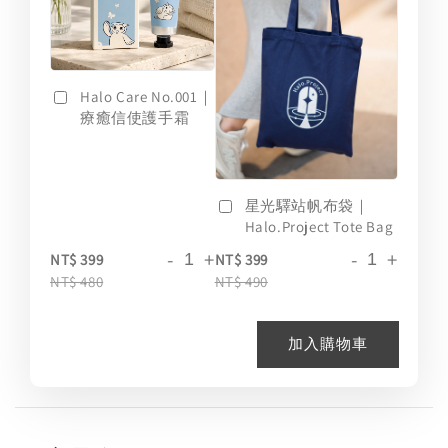
Halo Care No.001｜
療癒信使護手霜
星光驛站帆布袋｜
Halo.Project Tote Bag
-
+
-
+
NT$ 399
NT$ 399
NT$ 480
NT$ 490
加入購物車