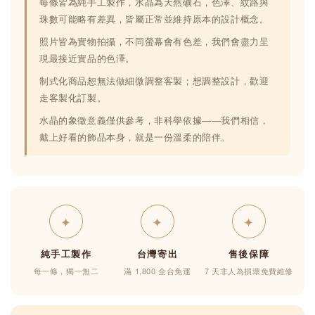
每條皆為純手工製作，水晶為天然礦石，色澤、紋路與
珠數可能略有差異，皆屬正常並維持原本的設計概念。
照片皆為實物拍攝，不同螢幕會有色差，我們會盡力呈
現最接近實品的色澤。
制式化商品恕無法做細微調整客製；想調整設計，歡迎
走客製化訂製。
水晶的象徵意義僅供參考，非科學依據——我們相信，
戴上好看的飾品本身，就是一份溫柔的陪伴。
✦
✦
✦
純手工製作
台灣寄出
售後保障
每一條，獨一無二
滿 1,800 全台免運
7 天非人為損壞免費維修