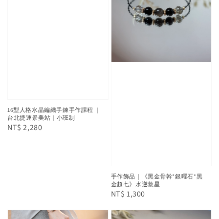
16型人格水晶編織手鍊手作課程 ｜
台北捷運景美站｜小班制
Regular
NT$ 2,280
price
手作飾品｜《黑金骨幹*銀曜石*黑
金超七》水逆救星
Regular
NT$ 1,300
price