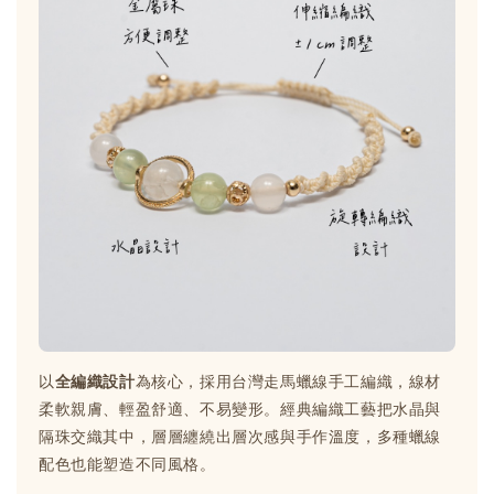
以
全編織設計
為核心，採用台灣走馬蠟線手工編織，線材
柔軟親膚、輕盈舒適、不易變形。經典編織工藝把水晶與
隔珠交織其中，層層纏繞出層次感與手作溫度，多種蠟線
配色也能塑造不同風格。