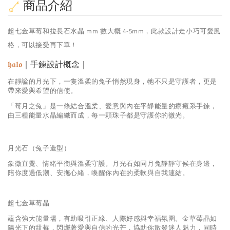
商品介紹
超七金草莓和拉長石水晶 mm 數大概 4-5mm，此款設計走小巧可愛風
格，可以接受再下單！
𝖍𝖆𝖑𝖔
｜手鍊設計概念｜
在靜謐的月光下，一隻溫柔的兔子悄然現身，牠不只是守護者，更是
帶來愛與希望的信使。
「莓月之兔」是一條結合溫柔、愛意與內在平靜能量的療癒系手鍊，
由三種能量水晶編織而成，每一顆珠子都是守護你的微光。
月光石（兔子造型）
象徵直覺、情緒平衡與溫柔守護。月光石如同月兔靜靜守候在身邊，
陪你度過低潮、安撫心緒，喚醒你內在的柔軟與自我連結。
超七金草莓晶
蘊含強大能量場，有助吸引正緣、人際好感與幸福氛圍。金草莓晶如
陽光下的甜莓，閃爍著愛與自信的光芒，協助你散發迷人魅力，同時