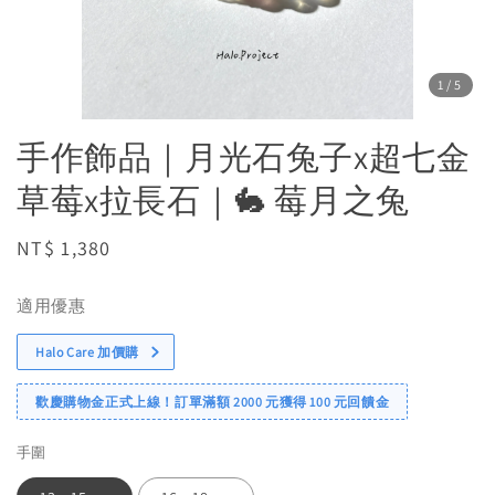
1
/5
手作飾品｜月光石兔子x超七金
草莓x拉長石｜🐇 莓月之兔
Regular
NT$ 1,380
price
適用優惠
Halo Care 加價購
歡慶購物金正式上線！訂單滿額 2000 元獲得 100 元回饋金
手圍