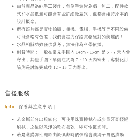
由於商品為純手工製作，每條手鍊皆為獨一無二，配件款
式和水晶數量可能會有些許細微差異，但都會維持原本的
設計概念。
所有照片都是實物拍攝，相機、電腦、手機等等不同設備
可能會略有色差，我們會盡力保證實物絕對的美麗的！
水晶相關功效僅供參考，無法作為科學依據。
到貨時間：一般在常見手圍內 14cm - 16cm 是 5 ~ 7 天內會
寄出，其他手圍下單備注約為 7 ~ 10 天內寄出，客製化討
論則是討論完成後 12 ~ 15 天內寄出。
售後服務
𝖍𝖆𝖑𝖔
｜保養與注意事項｜
若金屬部分出現氧化，可使用珠寶擦拭布或少量牙膏輕輕
刷拭，之後以乾淨的乾布擦乾，即可恢復光澤。
若是選購彈性繩款由於佩戴時的伸縮會讓繩子自然滑動，