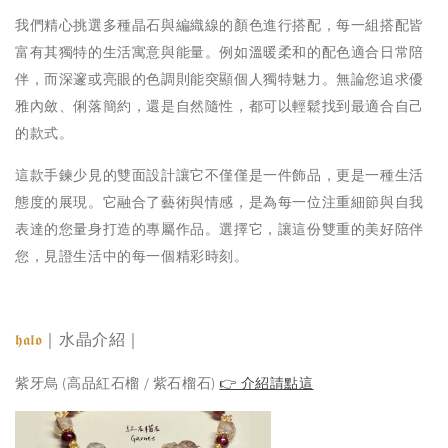
我們精心挑選多種晶石與編織線的顏色進行搭配，每一組搭配皆
富有其獨特的生活寓意與能量。例如溫暖柔和的配色適合日常陪
伴，而深邃或亮眼的色調則能突顯個人獨特魅力。無論您追求優
雅內斂、俐落簡約，還是自然隨性，都可以輕鬆找到最適合自己
的款式。
這款手鍊少見的雙面設計讓它不僅僅是一件飾品，更是一種生活
態度的展現。它融合了藝術與情感，是為每一位注重細節與自我
表達的您量身打造的專屬作品。選擇它，讓這份雙重的美好陪伴
您，見證生活中的每一個精彩時刻。
｜水晶介紹｜
𝖍𝖆𝖑𝖔
紫牙烏 (高品紅石榴 / 紫石榴石)
👉 介紹請點這