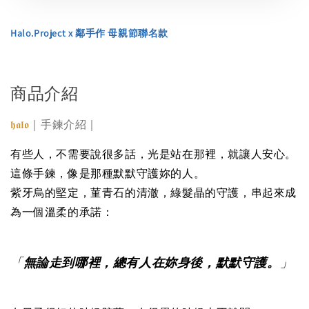
Halo.Project x 鄰手作 母親節聯名款
商品介紹
｜手鍊介紹｜
𝖍𝖆𝖑𝖔
有些人，不需要說很多話，光是站在那裡，就讓人安心。
這條手鍊，像是那種默默守護妳的人。
紫牙烏的堅定，菫青石的清澈，綠髮晶的守護，串起來成
為一個溫柔的承諾：
「
無論走到哪裡，總有人在妳身後，默默守護。
」