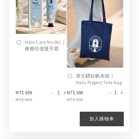
Halo Care No.001｜
療癒信使護手霜
星光驛站帆布袋｜
Halo.Project Tote Bag
-
+
-
+
NT$ 399
NT$ 399
NT$ 480
NT$ 490
加入購物車