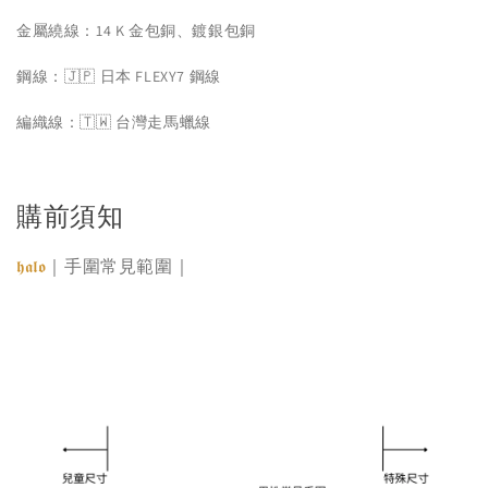
金屬繞線：14 K 金包銅、鍍銀包銅
鋼線：🇯🇵 日本 FLEXY7 鋼線
編織線：🇹🇼 台灣走馬蠟線
購前須知
｜手圍常見範圍｜
𝖍𝖆𝖑𝖔