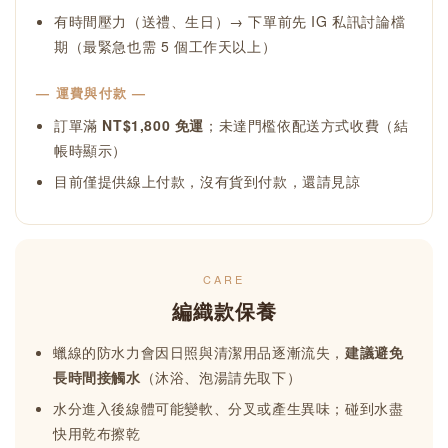
有時間壓力（送禮、生日）→ 下單前先 IG 私訊討論檔
期（最緊急也需 5 個工作天以上）
— 運費與付款 —
訂單滿
NT$1,800 免運
；未達門檻依配送方式收費（結
帳時顯示）
目前僅提供線上付款，沒有貨到付款，還請見諒
CARE
編織款保養
蠟線的防水力會因日照與清潔用品逐漸流失，
建議避免
長時間接觸水
（沐浴、泡湯請先取下）
水分進入後線體可能變軟、分叉或產生異味；碰到水盡
快用乾布擦乾