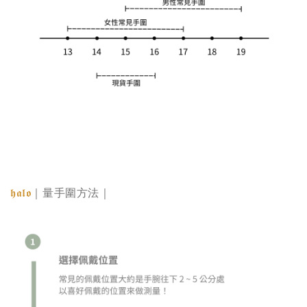
𝖍𝖆𝖑𝖔
｜量手圍方法｜