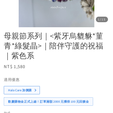
1
/15
母親節系列｜<紫牙烏貔貅*菫
青*綠髮晶>｜陪伴守護的祝福
｜紫色系
Regular
NT$ 1,580
price
適用優惠
Halo Care 加價購
歡慶購物金正式上線！訂單滿額 2000 元獲得 100 元回饋金