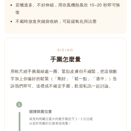
若蠟過多、不好伸縮，用吹風機熱風吹 10–20 秒即可恢
復
不戴時放進夾鏈袋收納，可延緩氧化與沾塵
SIZING
手圍怎麼量
用軟尺繞手腕最細處一圈、緊貼皮膚但不繃緊，把這個數
字加上你偏好的鬆緊（「剛好」「鬆一點」「適中」）告
訴我們即可。送禮或不確定手圍，歡迎私訊一起討論。