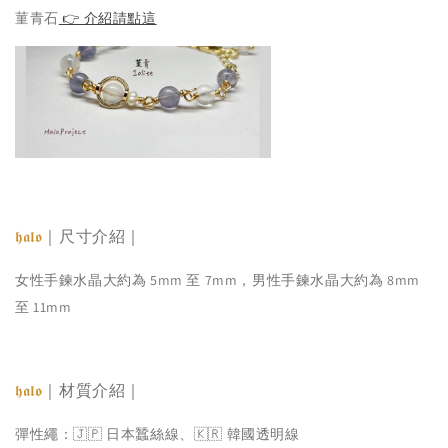
菫青石
👉 介紹請點這
｜尺寸介紹｜
𝖍𝖆𝖑𝖔
女性手鍊水晶大約為 5mm 至 7mm，男性手鍊水晶大約為 8mm
至 11mm
｜材質介紹｜
𝖍𝖆𝖑𝖔
彈性繩：🇯🇵 日本蠶絲線、🇰🇷 韓國透明線