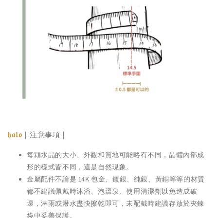
𝖍𝖆𝖑𝖔
｜注意事項｜
每顆水晶的大小、外觀和質地可能略有不同，晶體內部成
形的樣式皆不同，這是自然現象。
金屬配件不論是 14K 包金、鍍銀、純銀、黃銅等等的材質
都不建議佩戴時沐浴、泡溫泉、使用清潔劑以免造成破
壞，淋雨或潑水盡快擦乾即可，未配戴時建議存放於夾鍊
袋中妥善保護。