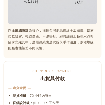
以
全編織設計
為核心，採用台灣走馬蠟線手工編織，線材
柔軟親膚、輕盈舒適、不易變形。經典編織工藝把水晶與
隔珠交織其中，層層纏繞出層次感與手作溫度，多種蠟線
配色也能塑造不同風格。
SHIPPING & PAYMENT
出貨與付款
— 出貨時間 —
現貨標籤
：72 小時內寄出
官網設計款
：約 10–15 工作天