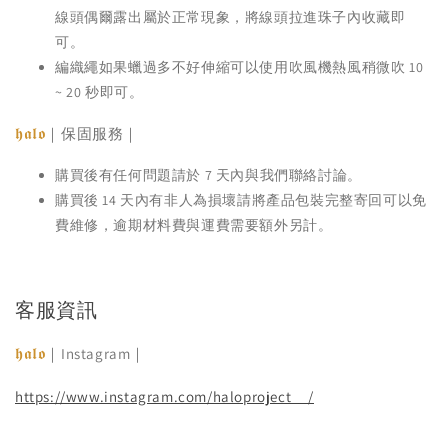
線頭偶爾露出屬於正常現象，將線頭拉進珠子內收藏即
可。
編織繩如果蠟過多不好伸縮可以使用吹風機熱風稍微吹 10
~ 20 秒即可。
𝖍𝖆𝖑𝖔
｜保固服務｜
購買後有任何問題請於 7 天內與我們聯絡討論。
購買後 14 天內有非人為損壞請將產品包裝完整寄回可以免
費維修，逾期材料費與運費需要額外另計。
客服資訊
𝖍𝖆𝖑𝖔
｜Instagram｜
https://www.instagram.com/haloproject__/