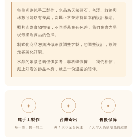
每條皆為純手工製作，水晶為天然礦石，色澤、紋路與
珠數可能略有差異，皆屬正常並維持原本的設計概念。
照片皆為實物拍攝，不同螢幕會有色差，我們會盡力呈
現最接近實品的色澤。
制式化商品恕無法做細微調整客製；想調整設計，歡迎
走客製化訂製。
水晶的象徵意義僅供參考，非科學依據——我們相信，
戴上好看的飾品本身，就是一份溫柔的陪伴。
✦
✦
✦
純手工製作
台灣寄出
售後保障
每一條，獨一無二
滿 1,800 全台免運
7 天非人為損壞免費維修