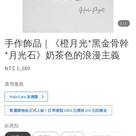
1
/2
手作飾品｜《橙月光*黑金骨幹
*月光石》奶茶色的浪漫主義
Regular
NT$ 1,380
price
適用優惠
Halo Care 加價購
歡慶購物金正式上線！訂單滿額 2000 元獲得 100 元回饋金
結尾扣