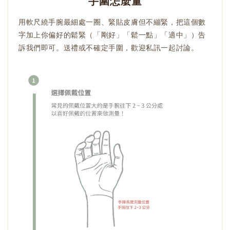
手圍怎麼量
用軟尺繞手腕最細處一圈、緊貼皮膚但不繃緊，把這個數
字加上你偏好的鬆緊（「剛好」「鬆一點」「適中」）告
訴我們即可。送禮或不確定手圍，歡迎私訊一起討論。