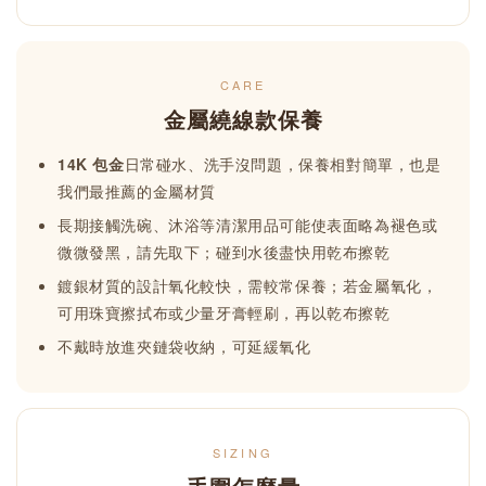
CARE
金屬繞線款保養
14K 包金
日常碰水、洗手沒問題，保養相對簡單，也是
我們最推薦的金屬材質
長期接觸洗碗、沐浴等清潔用品可能使表面略為褪色或
微微發黑，請先取下；碰到水後盡快用乾布擦乾
鍍銀材質的設計氧化較快，需較常保養；若金屬氧化，
可用珠寶擦拭布或少量牙膏輕刷，再以乾布擦乾
不戴時放進夾鏈袋收納，可延緩氧化
SIZING