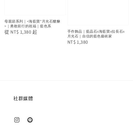
母親節系列｜<海藍寶*月光石貔貅
>｜勇敢前行的祝福｜藍色系
Regular
從
NT$ 1,380
起
手作飾品｜藍晶石x海藍寶x拉長石x
月光石｜自信的藍色藝術家
price
Regular
NT$ 1,380
price
社群媒體