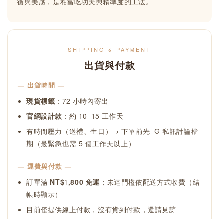
衡與美感，是相當吃功夫與精準度的工法。
SHIPPING & PAYMENT
出貨與付款
— 出貨時間 —
現貨標籤
：72 小時內寄出
官網設計款
：約 10–15 工作天
有時間壓力（送禮、生日）→ 下單前先 IG 私訊討論檔
期（最緊急也需 5 個工作天以上）
— 運費與付款 —
訂單滿
NT$1,800 免運
；未達門檻依配送方式收費（結
帳時顯示）
目前僅提供線上付款，沒有貨到付款，還請見諒