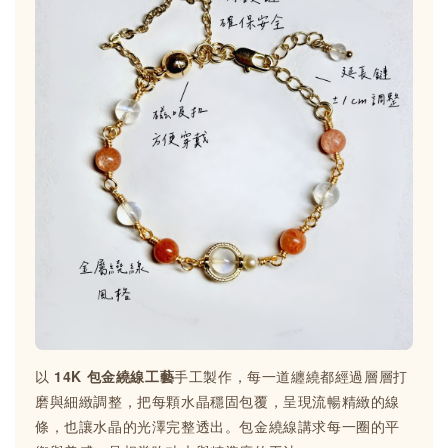
以
14K 包金繞線工藝
手工製作，每一道纏繞都經過層層打
磨與細緻調整，把每顆水晶穩固包覆，呈現流暢精緻的線
條，也讓水晶的光澤完整透出。包金繞線講求每一圈的平