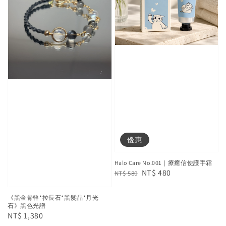
優惠
Halo Care No.001｜療癒信使護手霜
Regular
Sale
NT$ 480
NT$ 580
price
price
《黑金骨幹*拉長石*黑髮晶*月光
石》黑色光譜
Regular
NT$ 1,380