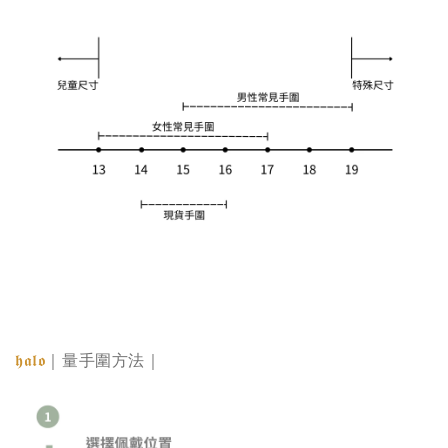
𝖍𝖆𝖑𝖔
｜量手圍方法｜