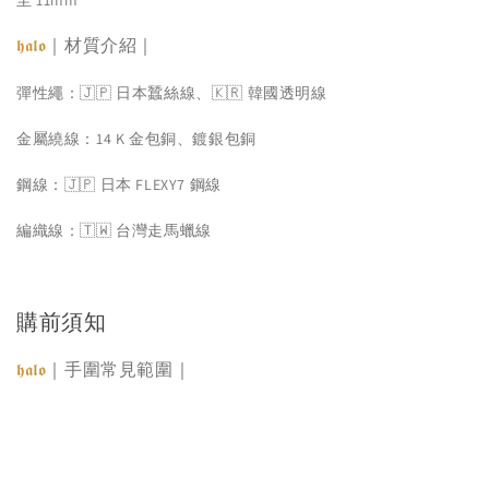
｜材質介紹｜
𝖍𝖆𝖑𝖔
彈性繩：🇯🇵 日本蠶絲線、🇰🇷 韓國透明線
金屬繞線：14 K 金包銅、鍍銀包銅
鋼線：🇯🇵 日本 FLEXY7 鋼線
編織線：🇹🇼 台灣走馬蠟線
購前須知
｜手圍常見範圍｜
𝖍𝖆𝖑𝖔