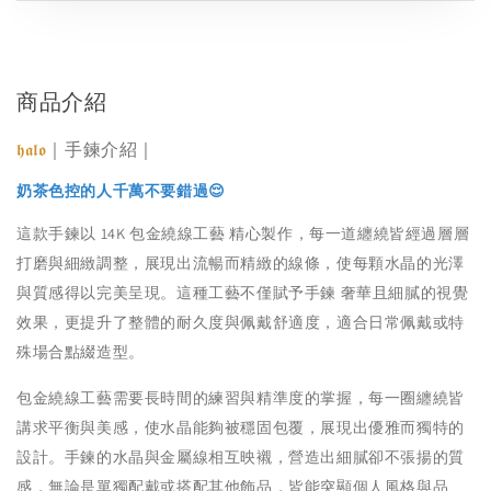
商品介紹
｜手鍊介紹｜
𝖍𝖆𝖑𝖔
奶茶色控的人千萬不要錯過😌
這款手鍊以 14K 包金繞線工藝 精心製作，每一道纏繞皆經過層層
打磨與細緻調整，展現出流暢而精緻的線條，使每顆水晶的光澤
與質感得以完美呈現。這種工藝不僅賦予手鍊 奢華且細膩的視覺
效果，更提升了整體的耐久度與佩戴舒適度，適合日常佩戴或特
殊場合點綴造型。
包金繞線工藝需要長時間的練習與精準度的掌握，每一圈纏繞皆
講求平衡與美感，使水晶能夠被穩固包覆，展現出優雅而獨特的
設計。手鍊的水晶與金屬線相互映襯，營造出細膩卻不張揚的質
感，無論是單獨配戴或搭配其他飾品，皆能突顯個人風格與品