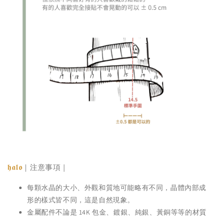
𝖍𝖆𝖑𝖔
｜注意事項｜
每顆水晶的大小、外觀和質地可能略有不同，晶體內部成
形的樣式皆不同，這是自然現象。
金屬配件不論是 14K 包金、鍍銀、純銀、黃銅等等的材質