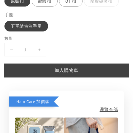
磁吸扣
龍蝦扣
OT 扣
龍蝦磁吸扣
手圍
下單請備注手圍
數量
加入購物車
Halo Care 加價購
瀏覽全部