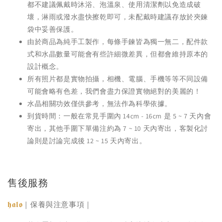
都不建議佩戴時沐浴、泡溫泉、使用清潔劑以免造成破
壞，淋雨或潑水盡快擦乾即可，未配戴時建議存放於夾鍊
袋中妥善保護。
由於商品為純手工製作，每條手鍊皆為獨一無二，配件款
式和水晶數量可能會有些許細微差異，但都會維持原本的
設計概念。
所有照片都是實物拍攝，相機、電腦、手機等等不同設備
可能會略有色差，我們會盡力保證實物絕對的美麗的！
水晶相關功效僅供參考，無法作為科學依據。
到貨時間：一般在常見手圍內 14cm - 16cm 是 5 ~ 7 天內會
寄出，其他手圍下單備注約為 7 ~ 10 天內寄出，客製化討
論則是討論完成後 12 ~ 15 天內寄出。
售後服務
𝖍𝖆𝖑𝖔
｜保養與注意事項｜