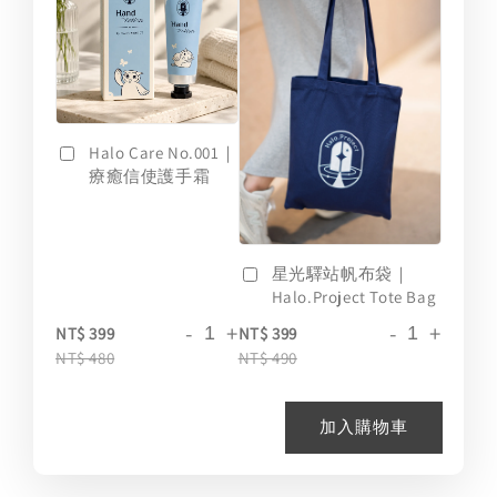
Halo Care No.001｜
療癒信使護手霜
星光驛站帆布袋｜
Halo.Project Tote Bag
-
+
-
+
NT$ 399
NT$ 399
NT$ 480
NT$ 490
加入購物車