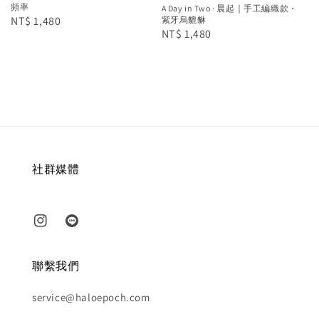
頻率
A Day in Two · 晨起｜手工編織款・
Regular
NT$ 1,480
紫牙烏貔貅
Regular
NT$ 1,480
price
price
社群媒體
聯繫我們
service@haloepoch.com