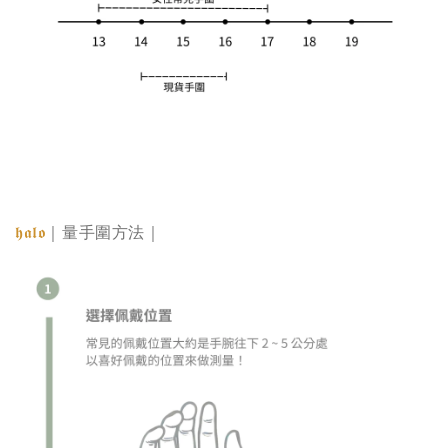
𝖍𝖆𝖑𝖔
｜量手圍方法｜