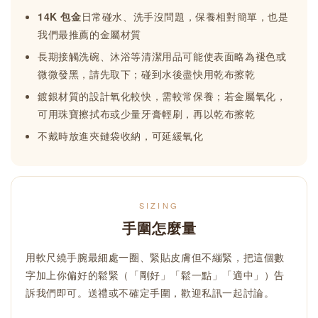
14K 包金
日常碰水、洗手沒問題，保養相對簡單，也是
我們最推薦的金屬材質
長期接觸洗碗、沐浴等清潔用品可能使表面略為褪色或
微微發黑，請先取下；碰到水後盡快用乾布擦乾
鍍銀材質的設計氧化較快，需較常保養；若金屬氧化，
可用珠寶擦拭布或少量牙膏輕刷，再以乾布擦乾
不戴時放進夾鏈袋收納，可延緩氧化
SIZING
手圍怎麼量
用軟尺繞手腕最細處一圈、緊貼皮膚但不繃緊，把這個數
字加上你偏好的鬆緊（「剛好」「鬆一點」「適中」）告
訴我們即可。送禮或不確定手圍，歡迎私訊一起討論。