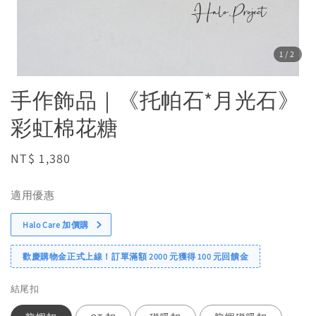
1
/2
手作飾品｜《托帕石*月光石》
彩虹棉花糖
Regular
NT$ 1,380
price
適用優惠
Halo Care 加價購
歡慶購物金正式上線！訂單滿額 2000 元獲得 100 元回饋金
結尾扣