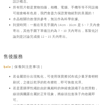
設計概念。
所有照片都是實物拍攝，相機、電腦、手機等等不同設備
可能會略有色差，我們會盡力保證實物絕對的美麗的！
水晶相關功效僅供參考，無法作為科學依據。
到貨時間：一般在常見手圍內 14cm - 16cm 是 5 ~ 7 天內會
寄出，其他手圍下單備注約為 7 ~ 10 天內寄出，客製化討
論則是討論完成後 12 ~ 15 天內寄出。
售後服務
𝖍𝖆𝖑𝖔
｜保養與注意事項｜
若金屬部分出現氧化，可使用珠寶擦拭布或少量牙膏輕輕
刷拭，之後以乾淨的乾布擦乾，即可恢復光澤。
若是選購彈性繩款由於佩戴時的伸縮會讓繩子自然滑動，
線頭偶爾露出屬於正常現象，將線頭拉進珠子內收藏即
可。