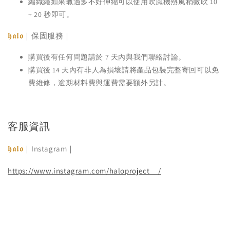
編織繩如果蠟過多不好伸縮可以使用吹風機熱風稍微吹 10
~ 20 秒即可。
𝖍𝖆𝖑𝖔
｜保固服務｜
購買後有任何問題請於 7 天內與我們聯絡討論。
購買後 14 天內有非人為損壞請將產品包裝完整寄回可以免
費維修，逾期材料費與運費需要額外另計。
客服資訊
𝖍𝖆𝖑𝖔
｜Instagram｜
https://www.instagram.com/haloproject__/