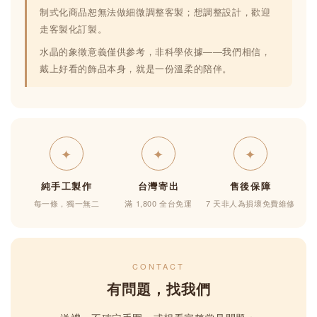
制式化商品恕無法做細微調整客製；想調整設計，歡迎
走客製化訂製。
水晶的象徵意義僅供參考，非科學依據——我們相信，
戴上好看的飾品本身，就是一份溫柔的陪伴。
✦
✦
✦
純手工製作
台灣寄出
售後保障
每一條，獨一無二
滿 1,800 全台免運
7 天非人為損壞免費維修
CONTACT
有問題，找我們