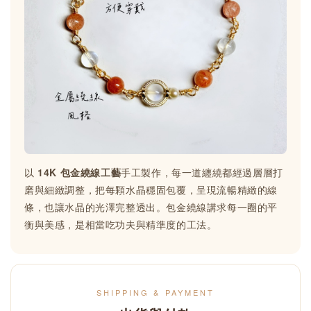
以
14K 包金繞線工藝
手工製作，每一道纏繞都經過層層打
磨與細緻調整，把每顆水晶穩固包覆，呈現流暢精緻的線
條，也讓水晶的光澤完整透出。包金繞線講求每一圈的平
衡與美感，是相當吃功夫與精準度的工法。
SHIPPING & PAYMENT