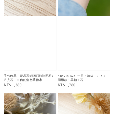
手作飾品｜藍晶石x海藍寶x拉長石x
A Day in Two · 一日・無貓｜2-in-1
月光石｜自信的藍色藝術家
兩用款・單顆主石
Regular
NT$ 1,380
Regular
NT$ 1,780
price
price