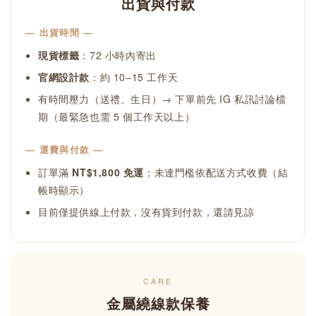
出貨與付款
— 出貨時間 —
現貨標籤
：72 小時內寄出
官網設計款
：約 10–15 工作天
有時間壓力（送禮、生日）→ 下單前先 IG 私訊討論檔
期（最緊急也需 5 個工作天以上）
— 運費與付款 —
訂單滿
NT$1,800 免運
；未達門檻依配送方式收費（結
帳時顯示）
目前僅提供線上付款，沒有貨到付款，還請見諒
CARE
金屬繞線款保養