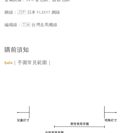
鋼線：🇯🇵 日本 FLEXY7 鋼線
編織線：🇹🇼 台灣走馬蠟線
購前須知
｜手圍常見範圍｜
𝖍𝖆𝖑𝖔