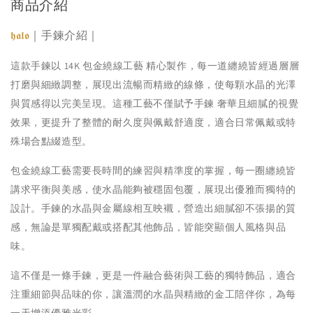
商品介紹
｜手鍊介紹｜
𝖍𝖆𝖑𝖔
這款手鍊以 14K 包金繞線工藝 精心製作，每一道纏繞皆經過層層
打磨與細緻調整，展現出流暢而精緻的線條，使每顆水晶的光澤
與質感得以完美呈現。這種工藝不僅賦予手鍊 奢華且細膩的視覺
效果，更提升了整體的耐久度與佩戴舒適度，適合日常佩戴或特
殊場合點綴造型。
包金繞線工藝需要長時間的練習與精準度的掌握，每一圈纏繞皆
講求平衡與美感，使水晶能夠被穩固包覆，展現出優雅而獨特的
設計。手鍊的水晶與金屬線相互映襯，營造出細膩卻不張揚的質
感，無論是單獨配戴或搭配其他飾品，皆能突顯個人風格與品
味。
這不僅是一條手鍊，更是一件融合藝術與工藝的獨特飾品，適合
注重細節與品味的你，讓溫潤的水晶與精緻的金工陪伴你，為每
一天增添優雅光彩。