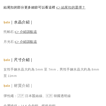
結尾扣的部分更多細節可以看這裡
👉 結尾扣的選擇？
｜水晶介紹｜
𝖍𝖆𝖑𝖔
托帕石
👉 介紹請點這
月光石
👉 介紹請點這
｜尺寸介紹｜
𝖍𝖆𝖑𝖔
女性手鍊水晶大約為 5mm 至 7mm，男性手鍊水晶大約為 8mm
至 11mm
｜材質介紹｜
𝖍𝖆𝖑𝖔
彈性繩：🇯🇵 日本蠶絲線、🇰🇷 韓國透明線
金屬繞線：14 K 金包銅、鍍銀包銅