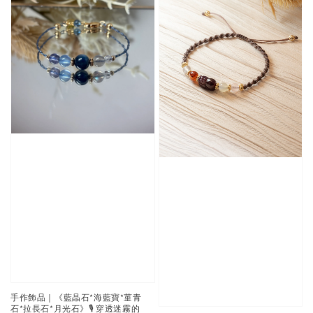
手作飾品｜《藍晶石*海藍寶*菫青
石*拉長石*月光石》🎙️ 穿透迷霧的