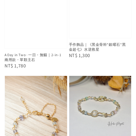
手作飾品｜《黑金骨幹*銀曜石*黑
金超七》水逆救星
Regular
NT$ 1,300
A Day in Two · 一日・無貓｜2-in-1
兩用款・單顆主石
price
Regular
NT$ 1,780
price