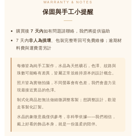
WARRANTY & NOTES
保固與手工小提醒
購買後
7 天內
如有問題請聯絡，我們將提供協助
7 天內
非人為損壞
、包裝完整寄回可免費維修；逾期材
料費與運費需另計
每條皆為純手工製作，水晶為天然礦石，色澤、紋路與
珠數可能略有差異，皆屬正常並維持原本的設計概念。
照片皆為實物拍攝，不同螢幕會有色差，我們會盡力呈
現最接近實品的色澤。
制式化商品恕無法做細微調整客製；想調整設計，歡迎
走客製化訂製。
水晶的象徵意義僅供參考，非科學依據——我們相信，
戴上好看的飾品本身，就是一份溫柔的陪伴。