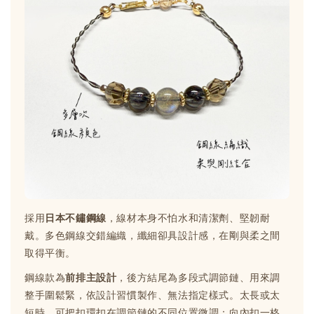
採用
日本不鏽鋼線
，線材本身不怕水和清潔劑、堅韌耐
戴。多色鋼線交錯編織，纖細卻具設計感，在剛與柔之間
取得平衡。
鋼線款為
前排主設計
，後方結尾為多段式調節鏈、用來調
整手圍鬆緊，依設計習慣製作、無法指定樣式。太長或太
短時，可把扣環扣在調節鏈的不同位置微調；向內扣一格