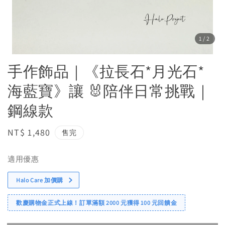
1
/2
手作飾品｜《拉長石*月光石*
海藍寶》讓 🐰陪伴日常挑戰｜
鋼線款
Regular
NT$ 1,480
售完
price
適用優惠
Halo Care 加價購
歡慶購物金正式上線！訂單滿額 2000 元獲得 100 元回饋金