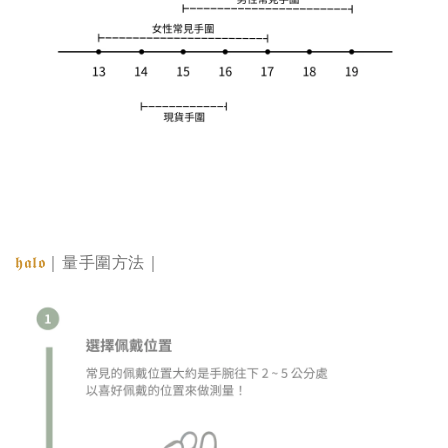
𝖍𝖆𝖑𝖔
｜量手圍方法｜