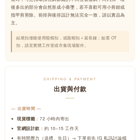
後多出的部分會自然形成小垂墜，若不喜歡可用小剪鉗或
指甲剪剪除。前排與後排設計無法完全一致，請以實品為
主。
結尾扣僅能使用龍蝦扣，或龍蝦扣＋延長鏈；如需 OT
扣，請至實體工作室或市集現場製作。
SHIPPING & PAYMENT
出貨與付款
— 出貨時間 —
現貨標籤
：72 小時內寄出
官網設計款
：約 10–15 工作天
有時間壓力（送禮、生日）→ 下單前先 IG 私訊討論檔