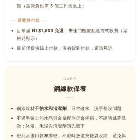
期（最緊急也需 5 個工作天以上）
— 運費與付款 —
訂單滿
NT$1,800 免運
；未達門檻依配送方式收費（結
帳時顯示）
目前僅提供線上付款，沒有貨到付款，還請見諒
CARE
鋼線款保養
鋼線線材
不怕水和清潔劑
，日常碰水、洗手都沒問題
不過手鍊上的水晶與金屬配件仍會耗損，不建議戴著洗
澡；沐浴、泡湯與清潔劑請先取下
碰到水後用乾布擦乾，不戴時放進夾鏈袋收納，避免與