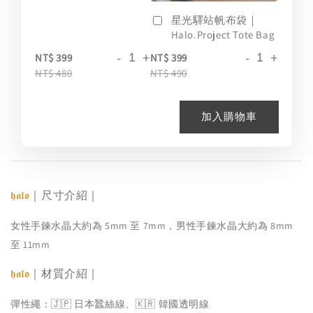
星光驛站帆布袋｜
Halo.Project Tote Bag
-
+
-
+
NT$ 399
NT$ 399
NT$ 480
NT$ 490
加入購物車
｜尺寸介紹｜
𝖍𝖆𝖑𝖔
女性手鍊水晶大約為 5mm 至 7mm，男性手鍊水晶大約為 8mm
至 11mm
｜材質介紹｜
𝖍𝖆𝖑𝖔
彈性繩：🇯🇵 日本蠶絲線、🇰🇷 韓國透明線