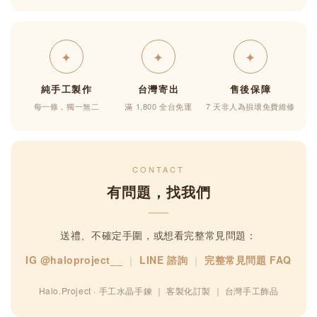
✦
✦
✦
純手工製作
台灣寄出
售後保障
每一條，獨一無二
滿 1,800 全台免運
7 天非人為損壞免費維修
CONTACT
有問題，找我們
送禮、不確定手圍，或想看完整常見問題：
IG @haloproject__
｜
LINE 諮詢
｜
完整常見問題 FAQ
Halo.Project · 手工水晶手鍊 ｜ 客製化訂製 ｜ 台灣手工飾品