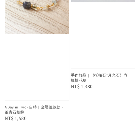
手作飾品｜《托帕石*月光石》彩
虹棉花糖
Regular
NT$ 1,380
price
A Day in Two · 自時｜金屬繞線款・
堇青石貔貅
Regular
NT$ 1,580
price