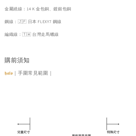
金屬繞線：14 K 金包銅、鍍銀包銅
鋼線：🇯🇵 日本 FLEXY7 鋼線
編織線：🇹🇼 台灣走馬蠟線
購前須知
｜手圍常見範圍｜
𝖍𝖆𝖑𝖔