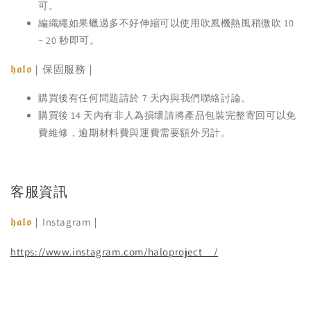
可。
編織繩如果蠟過多不好伸縮可以使用吹風機熱風稍微吹 10
~ 20 秒即可。
𝖍𝖆𝖑𝖔
｜保固服務｜
購買後有任何問題請於 7 天內與我們聯絡討論。
購買後 14 天內有非人為損壞請將產品包裝完整寄回可以免
費維修，逾期材料費與運費需要額外另計。
客服資訊
𝖍𝖆𝖑𝖔
｜Instagram｜
https://www.instagram.com/haloproject__/