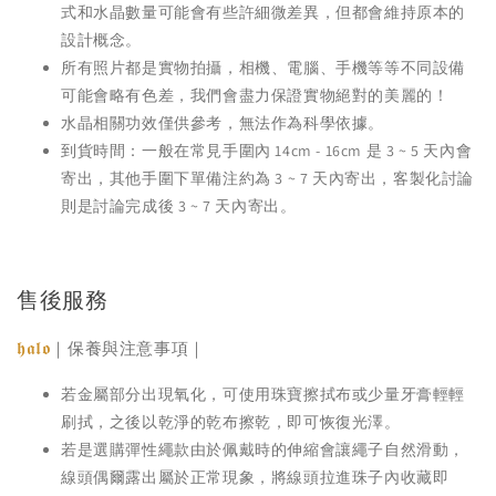
式和水晶數量可能會有些許細微差異，但都會維持原本的
設計概念。
所有照片都是實物拍攝，相機、電腦、手機等等不同設備
可能會略有色差，我們會盡力保證實物絕對的美麗的！
水晶相關功效僅供參考，無法作為科學依據。
到貨時間：一般在常見手圍內 14cm - 16cm 是 3 ~ 5 天內會
寄出，其他手圍下單備注約為 3 ~ 7 天內寄出，客製化討論
則是討論完成後 3 ~ 7 天內寄出。
售後服務
𝖍𝖆𝖑𝖔
｜保養與注意事項｜
若金屬部分出現氧化，可使用珠寶擦拭布或少量牙膏輕輕
刷拭，之後以乾淨的乾布擦乾，即可恢復光澤。
若是選購彈性繩款由於佩戴時的伸縮會讓繩子自然滑動，
線頭偶爾露出屬於正常現象，將線頭拉進珠子內收藏即