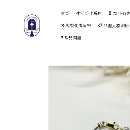
首頁
生活陪伴系列
⏳ 72 
⚒️ 客製化看這裡
📋 16型人格測驗
❓ 常見問題