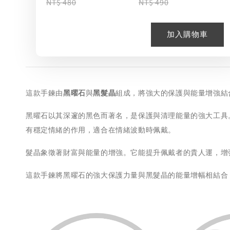
NT$ 480
NT$ 490
加入購物車
這款手鍊由
黑曜石
與
黑髮晶
組成，將強大的保護與能量增強結
黑曜石以其深邃的黑色而著名，是保護與清理能量的強大工具
有穩定情緒的作用，適合在情緒波動時佩戴。
髮晶象徵著財富與能量的增強。它能提升佩戴者的貴人運，增
這款手鍊將黑曜石的強大保護力量與黑髮晶的能量增幅相結合