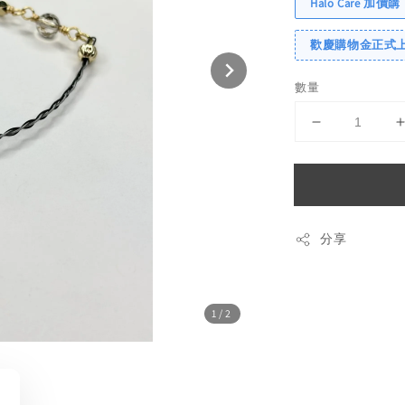
Halo Care 加價購
歡慶購物金正式上線
數量
分享
1
/2