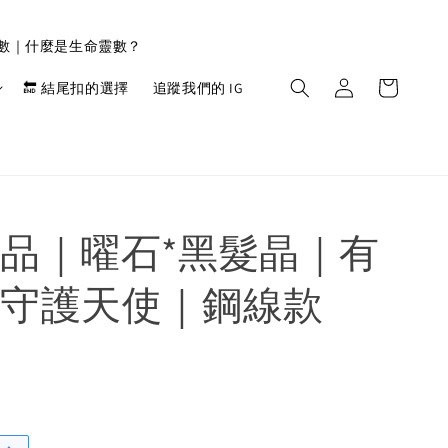
靈數｜什麼是生命靈數？
🔚 結尾扣的選擇
追蹤我們的 IG
品｜曜石*黑髮晶｜有
守護天使｜鋼線款