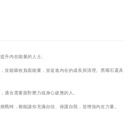
、提升內在能量的人士。
效，並能吸收負面能量，並促進內在的成長與清理。黑曜石還具
定，適合需要面對壓力或身心疲憊的人。
對挑戰時，都能讓你充滿自信、保護自我，並增強內在力量。