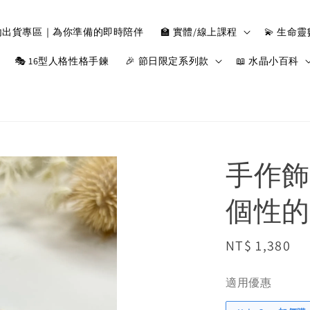
小時內出貨專區｜為你準備的即時陪伴
🏫 實體/線上課程
💫 生命
🎭 16型人格性格手鍊
🎉 節日限定系列款
📖 水晶小百科
手作飾
個性的
Regular
NT$ 1,380
price
適用優惠