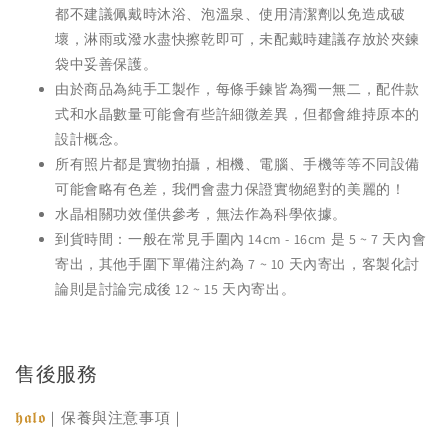
都不建議佩戴時沐浴、泡溫泉、使用清潔劑以免造成破
壞，淋雨或潑水盡快擦乾即可，未配戴時建議存放於夾鍊
袋中妥善保護。
由於商品為純手工製作，每條手鍊皆為獨一無二，配件款
式和水晶數量可能會有些許細微差異，但都會維持原本的
設計概念。
所有照片都是實物拍攝，相機、電腦、手機等等不同設備
可能會略有色差，我們會盡力保證實物絕對的美麗的！
水晶相關功效僅供參考，無法作為科學依據。
到貨時間：一般在常見手圍內 14cm - 16cm 是 5 ~ 7 天內會
寄出，其他手圍下單備注約為 7 ~ 10 天內寄出，客製化討
論則是討論完成後 12 ~ 15 天內寄出。
售後服務
𝖍𝖆𝖑𝖔
｜保養與注意事項｜