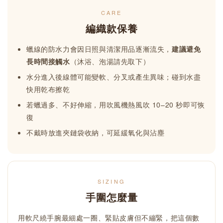
CARE
編織款保養
蠟線的防水力會因日照與清潔用品逐漸流失，
建議避免
長時間接觸水
（沐浴、泡湯請先取下）
水分進入後線體可能變軟、分叉或產生異味；碰到水盡
快用乾布擦乾
若蠟過多、不好伸縮，用吹風機熱風吹 10–20 秒即可恢
復
不戴時放進夾鏈袋收納，可延緩氧化與沾塵
SIZING
手圍怎麼量
用軟尺繞手腕最細處一圈、緊貼皮膚但不繃緊，把這個數