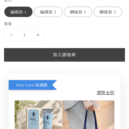
款式
編織款 1
編織款 2
鋼線款 1
鋼線款 2
數量
加入購物車
Halo Care 加價購
瀏覽全部