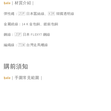
｜材質介紹｜
𝖍𝖆𝖑𝖔
彈性繩：🇯🇵 日本蠶絲線、🇰🇷 韓國透明線
金屬繞線：14 K 金包銅、鍍銀包銅
鋼線：🇯🇵 日本 FLEXY7 鋼線
編織線：🇹🇼 台灣走馬蠟線
購前須知
｜手圍常見範圍｜
𝖍𝖆𝖑𝖔