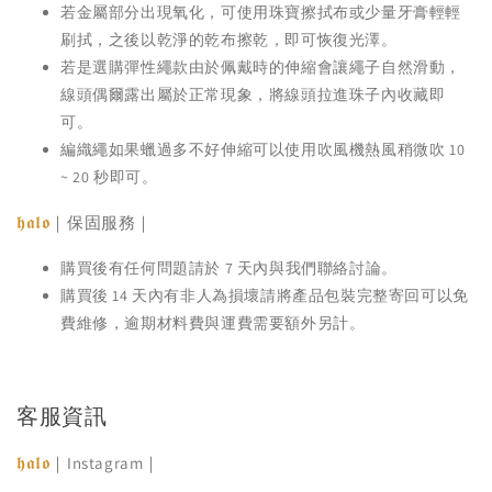
若金屬部分出現氧化，可使用珠寶擦拭布或少量牙膏輕輕
刷拭，之後以乾淨的乾布擦乾，即可恢復光澤。
若是選購彈性繩款由於佩戴時的伸縮會讓繩子自然滑動，
線頭偶爾露出屬於正常現象，將線頭拉進珠子內收藏即
可。
編織繩如果蠟過多不好伸縮可以使用吹風機熱風稍微吹 10
~ 20 秒即可。
𝖍𝖆𝖑𝖔
｜保固服務｜
購買後有任何問題請於 7 天內與我們聯絡討論。
購買後 14 天內有非人為損壞請將產品包裝完整寄回可以免
費維修，逾期材料費與運費需要額外另計。
客服資訊
𝖍𝖆𝖑𝖔
｜Instagram｜