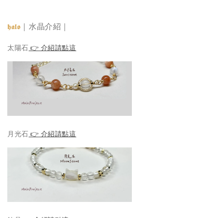
｜水晶介紹｜
𝖍𝖆𝖑𝖔
太陽石
👉 介紹請點這
月光石
👉 介紹請點這