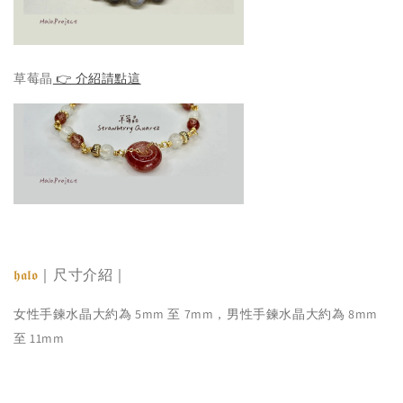
草莓晶
👉 介紹請點這
｜尺寸介紹｜
𝖍𝖆𝖑𝖔
女性手鍊水晶大約為 5mm 至 7mm，男性手鍊水晶大約為 8mm
至 11mm