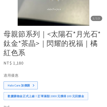
1
/13
母親節系列｜<太陽石*月光石*
鈦金*茶晶>｜閃耀的祝福｜橘
紅色系
Regular
NT$ 1,180
price
適用優惠
Halo Care 加價購
歡慶購物金正式上線！訂單滿額 2000 元獲得 100 元回饋金