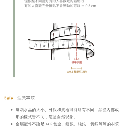
𝖍𝖆𝖑𝖔
｜注意事項｜
每顆水晶的大小、外觀和質地可能略有不同，晶體內部成
形的樣式皆不同，這是自然現象。
金屬配件不論是 14K 包金、鍍銀、純銀、黃銅等等的材質