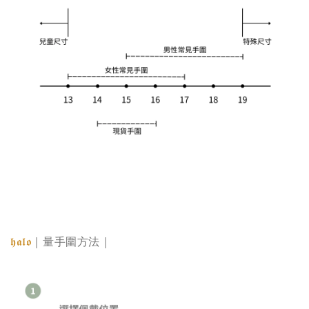
𝖍𝖆𝖑𝖔
｜量手圍方法｜