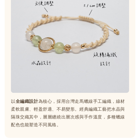
以
全編織設計
為核心，採用台灣走馬蠟線手工編織，線材
柔軟親膚、輕盈舒適、不易變形。經典編織工藝把水晶與
隔珠交織其中，層層纏繞出層次感與手作溫度，多種蠟線
配色也能塑造不同風格。