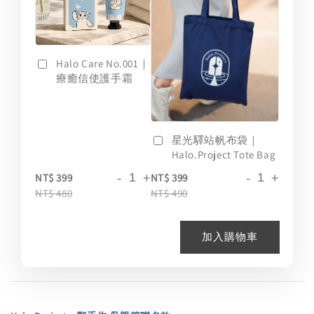
Halo Care No.001｜
療癒信使護手霜
星光驛站帆布袋｜
Halo.Project Tote Bag
-
+
-
+
NT$ 399
NT$ 399
NT$ 480
NT$ 490
加入購物車