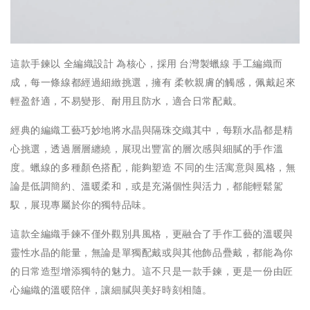
這款手鍊以 全編織設計 為核心，採用 台灣製蠟線 手工編織而
成，每一條線都經過細緻挑選，擁有 柔軟親膚的觸感，佩戴起來
輕盈舒適，不易變形、耐用且防水，適合日常配戴。
經典的編織工藝巧妙地將水晶與隔珠交織其中，每顆水晶都是精
心挑選，透過層層纏繞，展現出豐富的層次感與細膩的手作溫
度。蠟線的多種顏色搭配，能夠塑造 不同的生活寓意與風格，無
論是低調簡約、溫暖柔和，或是充滿個性與活力，都能輕鬆駕
馭，展現專屬於你的獨特品味。
這款全編織手鍊不僅外觀別具風格，更融合了手作工藝的溫暖與
靈性水晶的能量，無論是單獨配戴或與其他飾品疊戴，都能為你
的日常造型增添獨特的魅力。這不只是一款手鍊，更是一份由匠
心編織的溫暖陪伴，讓細膩與美好時刻相隨。