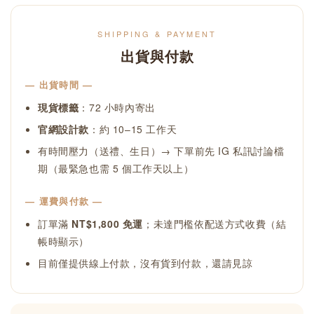
SHIPPING & PAYMENT
出貨與付款
— 出貨時間 —
現貨標籤
：72 小時內寄出
官網設計款
：約 10–15 工作天
有時間壓力（送禮、生日）→ 下單前先 IG 私訊討論檔
期（最緊急也需 5 個工作天以上）
— 運費與付款 —
訂單滿
NT$1,800 免運
；未達門檻依配送方式收費（結
帳時顯示）
目前僅提供線上付款，沒有貨到付款，還請見諒