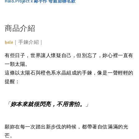
Halo.Project x 鄰手作 母親節聯名款
商品介紹
｜手鍊介紹｜
𝖍𝖆𝖑𝖔
有些日子，世界讓人懷疑自己，但別忘了，妳心裡一直有
一顆太陽。
這條以太陽石與橙色系水晶組成的手鍊，像是一聲輕輕的
提醒：
「
妳本來就很閃亮，不用害怕。
」
願妳在每一次踏出新步伐的時候，都帶著自信滿滿的光
芒。