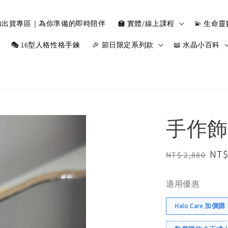
小時內出貨專區｜為你準備的即時陪伴
🏫 實體/線上課程
💫 生命
🎭 16型人格性格手鍊
🎉 節日限定系列款
📖 水晶小百科
手作飾
Regular
Sal
NT$
NT$ 2,880
price
pri
適用優惠
Halo Care 加價購