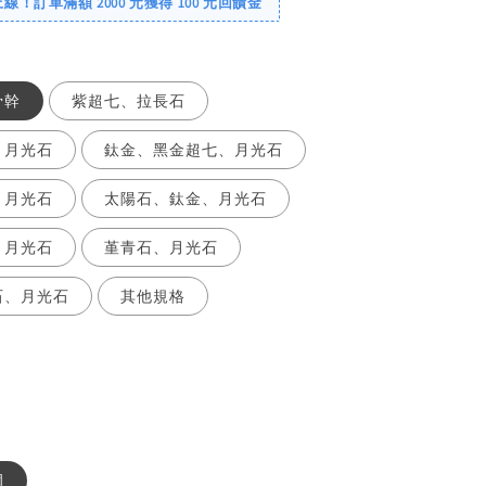
！訂單滿額 2000 元獲得 100 元回饋金
骨幹
紫超七、拉長石
、月光石
鈦金、黑金超七、月光石
、月光石
太陽石、鈦金、月光石
、月光石
堇青石、月光石
石、月光石
其他規格
圍