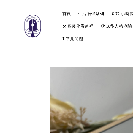
首頁
生活陪伴系列
⏳ 72 
⚒️ 客製化看這裡
📋 16型人格測驗
❓ 常見問題