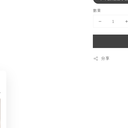
數量
分享
部