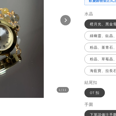
歡慶購物金正式上線
水晶
橙月光、黑金
綠幽靈、鈦晶
粉晶、堇青石
粉晶、草莓晶
海藍寶、拉長
結尾扣
1
/11
OT 扣
手圍
下單請備注手