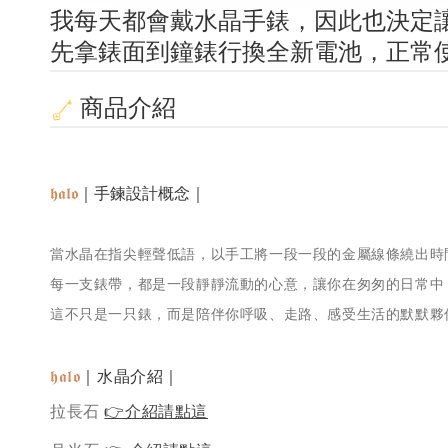
我每天都會戴水晶手錶，因此也決定
先拿錶面到鐘錶行換全新電池，正常使
商品介紹
𝖍𝖆𝖑𝖔
｜手鍊設計概念｜
當水晶在指尖輕聲低語，以手工將一段一段的金屬線條繞出時
每一支錶帶，都是一段靜靜流動的心意，讓你在匆匆的日常中
這不只是一只錶，而是陪伴你呼吸、走路、感受生活的默默夥
𝖍𝖆𝖑𝖔
｜水晶介紹｜
拉長石
👉介紹請點這