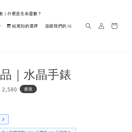
靈數｜什麼是生命靈數？
🔚 結尾扣的選擇
追蹤我們的 IG
品｜水晶手錶
e
 2,580
優惠
ce