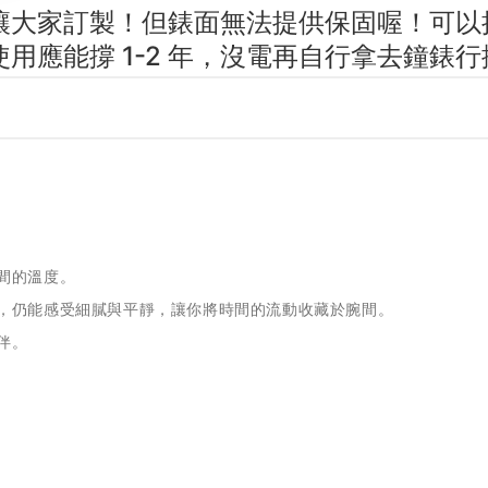
讓大家訂製！但錶面無法提供保固喔！可以
用應能撐 1-2 年，沒電再自行拿去鐘錶
間的溫度
。
，仍能感受細膩與平靜，讓你將時間的流動收藏於腕間。
伴。