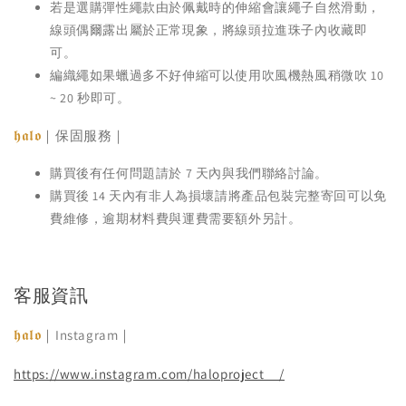
若是選購彈性繩款由於佩戴時的伸縮會讓繩子自然滑動，
線頭偶爾露出屬於正常現象，將線頭拉進珠子內收藏即
可。
編織繩如果蠟過多不好伸縮可以使用吹風機熱風稍微吹 10
~ 20 秒即可。
𝖍𝖆𝖑𝖔
｜保固服務｜
購買後有任何問題請於 7 天內與我們聯絡討論。
購買後 14 天內有非人為損壞請將產品包裝完整寄回可以免
費維修，逾期材料費與運費需要額外另計。
客服資訊
𝖍𝖆𝖑𝖔
｜Instagram｜
https://www.instagram.com/haloproject__/