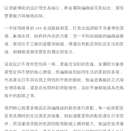
以突破傳統的設計理念為核心，將金屬與編織線完美結合，展現
雙重魅力與極致品味。
一半採用經典的 14K 金或鍍銀材質，打造出低調卻不失奢華的質
感，象徵永恆、純粹與內在的力量；另一半則由細緻的編織線構
成，展現出手工藝的溫暖與細膩，傳遞自然氣息與貼近生活的意
涵，相輔相成展現豐富的層次與張力。
這款設計不僅外型別具一格，更蘊含深刻的意義。金屬部分象徵
著堅定與不變的核心價值，而編織線則如同生活的柔韌與多樣，
代表著在日常與自我之間找到平衡的藝術。無論是佩戴於正式場
合增添氣場，還是在休閒時刻突顯個性，這款手鍊都能成為您風
格中的點睛之筆。
我們精心挑選多種晶石與編織線的顏色進行搭配，每一組搭配皆
富有其獨特的生活寓意與能量。例如溫暖柔和的配色適合日常陪
伴，而深邃或亮眼的色調則能突顯個人獨特魅力。無論您追求優