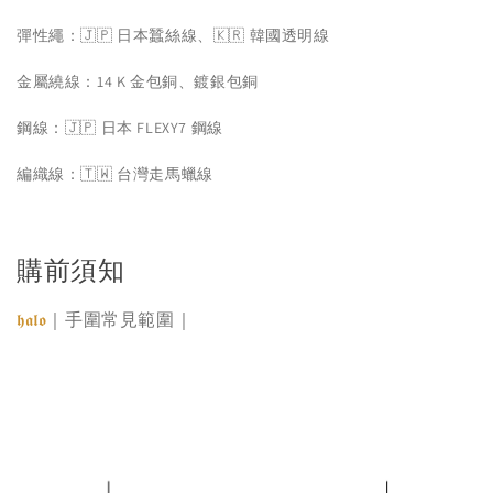
彈性繩：🇯🇵 日本蠶絲線、🇰🇷 韓國透明線
金屬繞線：14 K 金包銅、鍍銀包銅
鋼線：🇯🇵 日本 FLEXY7 鋼線
編織線：🇹🇼 台灣走馬蠟線
購前須知
｜手圍常見範圍｜
𝖍𝖆𝖑𝖔