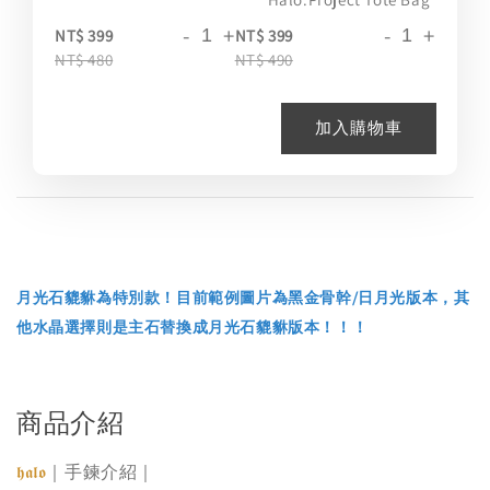
-
+
-
+
NT$ 399
NT$ 399
NT$ 480
NT$ 490
加入購物車
月光石貔貅為特別款！目前範例圖片為黑金骨幹/日月光版本，其
他水晶選擇則是主石替換成月光石貔貅版本！！！
商品介紹
｜手鍊介紹｜
𝖍𝖆𝖑𝖔