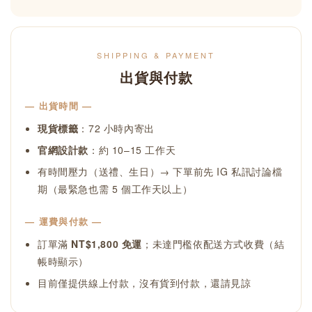
SHIPPING & PAYMENT
出貨與付款
— 出貨時間 —
現貨標籤
：72 小時內寄出
官網設計款
：約 10–15 工作天
有時間壓力（送禮、生日）→ 下單前先 IG 私訊討論檔
期（最緊急也需 5 個工作天以上）
— 運費與付款 —
訂單滿
NT$1,800 免運
；未達門檻依配送方式收費（結
帳時顯示）
目前僅提供線上付款，沒有貨到付款，還請見諒