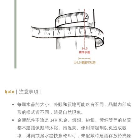
𝖍𝖆𝖑𝖔
｜注意事項｜
每顆水晶的大小、外觀和質地可能略有不同，晶體內部成
形的樣式皆不同，這是自然現象。
金屬配件不論是 14K 包金、鍍銀、純銀、黃銅等等的材質
都不建議佩戴時沐浴、泡溫泉、使用清潔劑以免造成破
壞，淋雨或潑水盡快擦乾即可，未配戴時建議存放於夾鍊