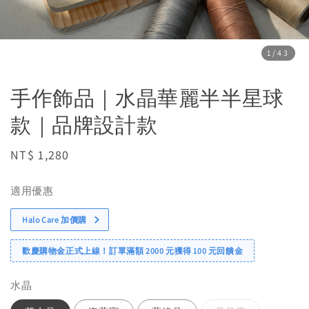
1
/43
手作飾品｜水晶華麗半半星球
款｜品牌設計款
Regular
NT$ 1,280
price
適用優惠
Halo Care 加價購
歡慶購物金正式上線！訂單滿額 2000 元獲得 100 元回饋金
水晶