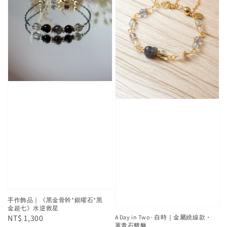
手作飾品｜《黑金骨幹*銀曜石*黑
金超七》水逆救星
Regular
NT$ 1,300
A Day in Two · 自時｜金屬繞線款・
堇青石貔貅