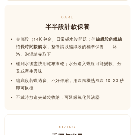
CARE
半半設計款保養
金屬段（14K 包金）日常碰水沒問題；但
編織段的蠟線
怕長時間接觸水
，整條請以編織段的標準保養——沐
浴、泡湯請先取下
碰到水後盡快用乾布擦乾；水分進入蠟線可能變軟、分
叉或產生異味
編織段若蠟過多、不好伸縮，用吹風機熱風吹 10–20 秒
即可恢復
不戴時放進夾鏈袋收納，可延緩氧化與沾塵
SIZING