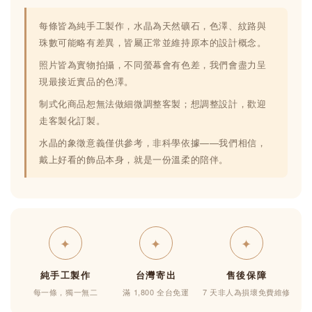
每條皆為純手工製作，水晶為天然礦石，色澤、紋路與
珠數可能略有差異，皆屬正常並維持原本的設計概念。
照片皆為實物拍攝，不同螢幕會有色差，我們會盡力呈
現最接近實品的色澤。
制式化商品恕無法做細微調整客製；想調整設計，歡迎
走客製化訂製。
水晶的象徵意義僅供參考，非科學依據——我們相信，
戴上好看的飾品本身，就是一份溫柔的陪伴。
✦
✦
✦
純手工製作
台灣寄出
售後保障
每一條，獨一無二
滿 1,800 全台免運
7 天非人為損壞免費維修