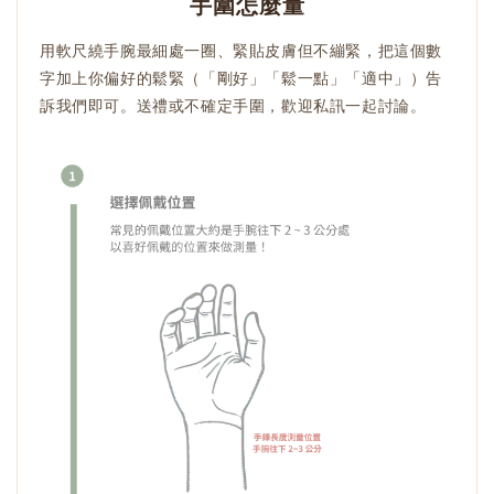
手圍怎麼量
用軟尺繞手腕最細處一圈、緊貼皮膚但不繃緊，把這個數
字加上你偏好的鬆緊（「剛好」「鬆一點」「適中」）告
訴我們即可。送禮或不確定手圍，歡迎私訊一起討論。