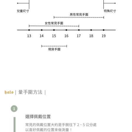
𝖍𝖆𝖑𝖔
｜量手圍方法｜