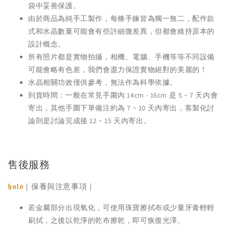
袋中妥善保護。
由於商品為純手工製作，每條手鍊皆為獨一無二，配件款
式和水晶數量可能會有些許細微差異，但都會維持原本的
設計概念。
所有照片都是實物拍攝，相機、電腦、手機等等不同設備
可能會略有色差，我們會盡力保證實物絕對的美麗的！
水晶相關功效僅供參考，無法作為科學依據。
到貨時間：一般在常見手圍內 14cm - 16cm 是 5 ~ 7 天內會
寄出，其他手圍下單備注約為 7 ~ 10 天內寄出，客製化討
論則是討論完成後 12 ~ 15 天內寄出。
售後服務
𝖍𝖆𝖑𝖔
｜保養與注意事項｜
若金屬部分出現氧化，可使用珠寶擦拭布或少量牙膏輕輕
刷拭，之後以乾淨的乾布擦乾，即可恢復光澤。