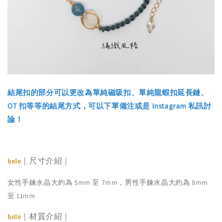
結尾扣的部分可以更改為單純磁吸扣、單純龍蝦扣延長鏈、
OT 扣等等的結尾方式，可以下單備注或是 Instagram 私訊討
論！
｜尺寸介紹｜
𝖍𝖆𝖑𝖔
女性手鍊水晶大約為 5mm 至 7mm，男性手鍊水晶大約為 8mm
至 11mm
｜材質介紹｜
𝖍𝖆𝖑𝖔