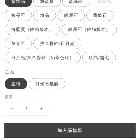
紫水晶
海藍寶
藍綠晶
藍晶石
拉長石
粉晶
銀曜石
葡萄石
海藍寶（銀飾版本）
銀曜石（銀飾版本）
菫青石
黑金骨幹/日月光
日月光/黑金骨幹（奶茶色線）
鈦晶/超七
主石
星環
月光石貔貅
數量
加入購物車