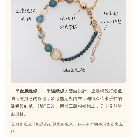
一半
金屬繞線
、一半
編織線
的雙面設計。金屬繞線打造低
調而有質感的線條，象徵堅定與內在；編織線帶來手作的
溫暖與細膩，貼近日常。兩種工藝相輔相成，是少見的雙
面風格。
我們會依設計挑選晶石與蠟線配色，各有不同的生活寓意與風
格。