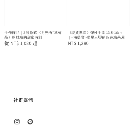
手作飾品｜2 種款式《月光石*草莓
《現貨專區》彈性手圍 13.5-16cm
晶》拐杖糖的甜蜜時刻
｜<海藍寶>喵星人🐱的藍色糖果屋
Regular
從
NT$ 1,080
起
Regular
NT$ 1,280
price
price
社群媒體