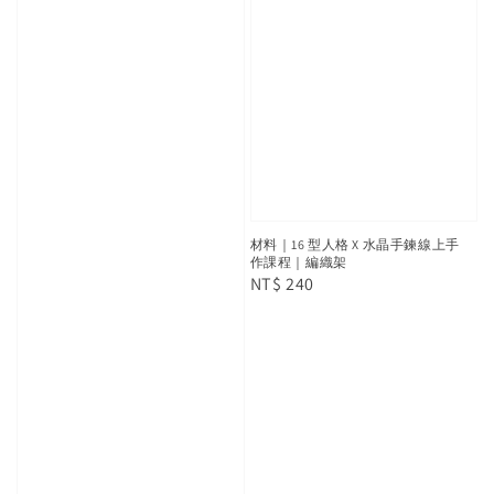
材料｜16 型人格 X 水晶手鍊線上手
作課程｜編織架
Regular
NT$ 240
price