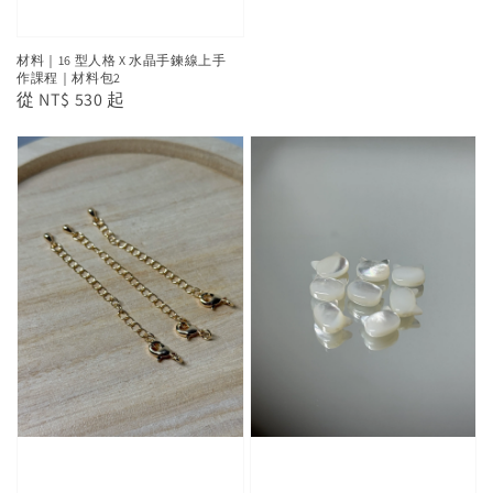
材料｜16 型人格 X 水晶手鍊線上手
作課程｜材料包2
Regular
從
NT$ 530
起
price