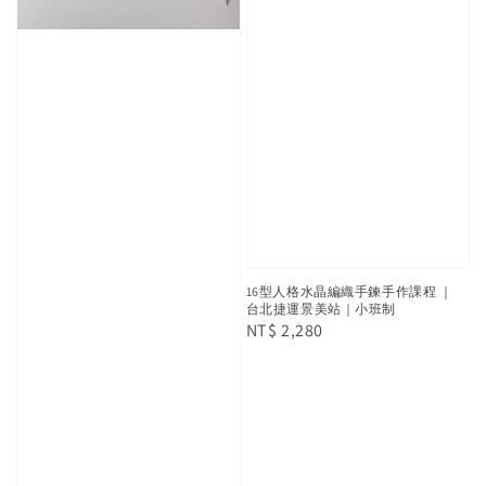
16型人格水晶編織手鍊手作課程 ｜
台北捷運景美站｜小班制
Regular
NT$ 2,280
price