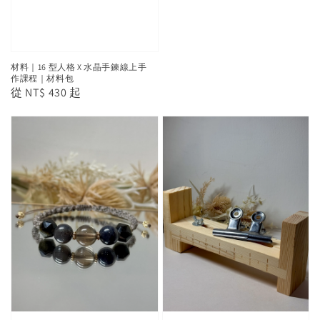
材料｜16 型人格 X 水晶手鍊線上手
作課程｜材料包
Regular
從
NT$ 430
起
price