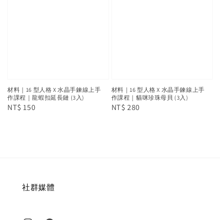
材料｜16 型人格 X 水晶手鍊線上手
材料｜16 型人格 X 水晶手鍊線上手
作課程｜龍蝦扣延長鏈 (3入)
作課程｜貓咪珍珠母貝 (3入)
Regular
NT$ 150
Regular
NT$ 280
price
price
社群媒體